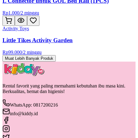
L Connector untuk GOL Bed Rail (1PCS)
Rp
1.000
/
2 minggu
Activity Toys
Little Tikes Activity Garden
Rp
99.000
/
2 minggu
Muat Lebih Banyak Produk
Rental favorit yang paling memahami kebutuhan ibu masa kini.
Berkualitas, hemat dan higienis!
WhatsApp: 0817200216
info@kiddy.id