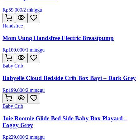
Rp
59.000
/
2 minggu
Handsfree
Mom Uung Handsfree Electric Breastpump
Rp
100.000
/
1 minggu
Baby Crib
Babyelle Cloud Bedside Crib Box Bayi – Dark Grey
Rp
199.000
/
2 minggu
Baby Crib
Joie Roomie Glide Bed Side Baby Box Playard –
Foggy Grey
Rp
229.000
/
2 minggu