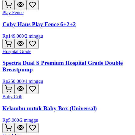
Play Fence
Coby Haus Play Fence 6+2+2
Rp
149.000
/
2 minggu
Hospital Grade
Spectra Dual S Premium Hospital Grade Double
Breastpump
Rp
250.000
/
1 minggu
Baby Crib
Kelambu untuk Baby Box (Universal)
Rp
5.000
/
2 minggu