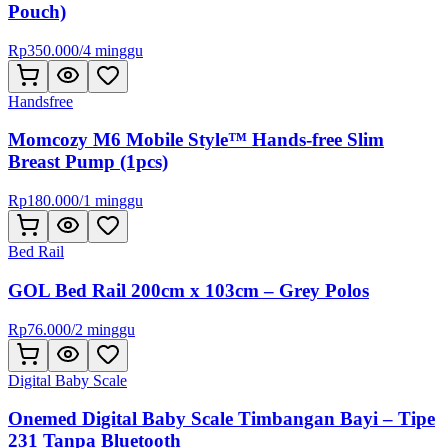
Pouch)
Rp
350.000
/
4 minggu
Handsfree
Momcozy M6 Mobile Style™ Hands-free Slim
Breast Pump (1pcs)
Rp
180.000
/
1 minggu
Bed Rail
GOL Bed Rail 200cm x 103cm – Grey Polos
Rp
76.000
/
2 minggu
Digital Baby Scale
Onemed Digital Baby Scale Timbangan Bayi – Tipe
231 Tanpa Bluetooth