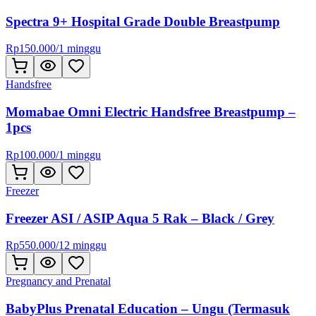
Spectra 9+ Hospital Grade Double Breastpump
Rp
150.000
/
1 minggu
Handsfree
Momabae Omni Electric Handsfree Breastpump –
1pcs
Rp
100.000
/
1 minggu
Freezer
Freezer ASI / ASIP Aqua 5 Rak – Black / Grey
Rp
550.000
/
12 minggu
Pregnancy and Prenatal
BabyPlus Prenatal Education – Ungu (Termasuk