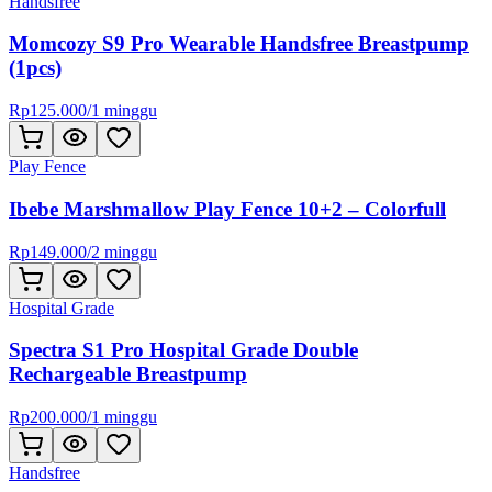
Handsfree
Momcozy S9 Pro Wearable Handsfree Breastpump
(1pcs)
Rp
125.000
/
1 minggu
Play Fence
Ibebe Marshmallow Play Fence 10+2 – Colorfull
Rp
149.000
/
2 minggu
Hospital Grade
Spectra S1 Pro Hospital Grade Double
Rechargeable Breastpump
Rp
200.000
/
1 minggu
Handsfree