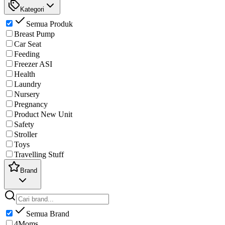
Kategori
Semua Produk
Breast Pump
Car Seat
Feeding
Freezer ASI
Health
Laundry
Nursery
Pregnancy
Product New Unit
Safety
Stroller
Toys
Travelling Stuff
Brand
Semua Brand
4Moms