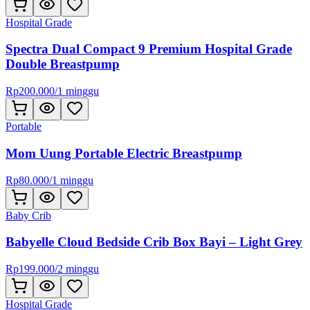
Hospital Grade
Spectra Dual Compact 9 Premium Hospital Grade
Double Breastpump
Rp
200.000
/
1 minggu
Portable
Mom Uung Portable Electric Breastpump
Rp
80.000
/
1 minggu
Baby Crib
Babyelle Cloud Bedside Crib Box Bayi – Light Grey
Rp
199.000
/
2 minggu
Hospital Grade