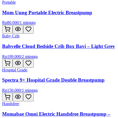
Portable
Mom Uung Portable Electric Breastpump
Rp
80.000
/
1 minggu
Baby Crib
Babyelle Cloud Bedside Crib Box Bayi – Light Grey
Rp
199.000
/
2 minggu
Hospital Grade
Spectra 9+ Hospital Grade Double Breastpump
Rp
150.000
/
1 minggu
Handsfree
Momabae Omni Electric Handsfree Breastpump –