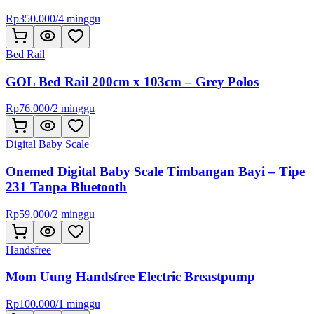
Rp
350.000
/
4 minggu
Bed Rail
GOL Bed Rail 200cm x 103cm – Grey Polos
Rp
76.000
/
2 minggu
Digital Baby Scale
Onemed Digital Baby Scale Timbangan Bayi – Tipe
231 Tanpa Bluetooth
Rp
59.000
/
2 minggu
Handsfree
Mom Uung Handsfree Electric Breastpump
Rp
100.000
/
1 minggu