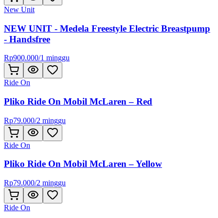
New Unit
NEW UNIT - Medela Freestyle Electric Breastpump
- Handsfree
Rp
900.000
/
1 minggu
Ride On
Pliko Ride On Mobil McLaren – Red
Rp
79.000
/
2 minggu
Ride On
Pliko Ride On Mobil McLaren – Yellow
Rp
79.000
/
2 minggu
Ride On