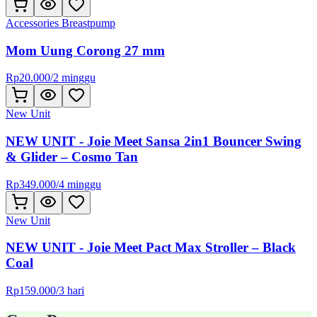
Accessories Breastpump
Mom Uung Corong 27 mm
Rp
20.000
/
2 minggu
New Unit
NEW UNIT - Joie Meet Sansa 2in1 Bouncer Swing
& Glider – Cosmo Tan
Rp
349.000
/
4 minggu
New Unit
NEW UNIT - Joie Meet Pact Max Stroller – Black
Coal
Rp
159.000
/
3 hari