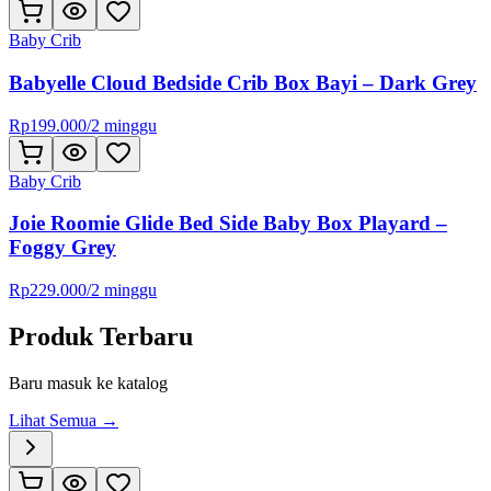
Baby Crib
Babyelle Cloud Bedside Crib Box Bayi – Dark Grey
Rp
199.000
/
2 minggu
Baby Crib
Joie Roomie Glide Bed Side Baby Box Playard –
Foggy Grey
Rp
229.000
/
2 minggu
Produk Terbaru
Baru masuk ke katalog
Lihat Semua →