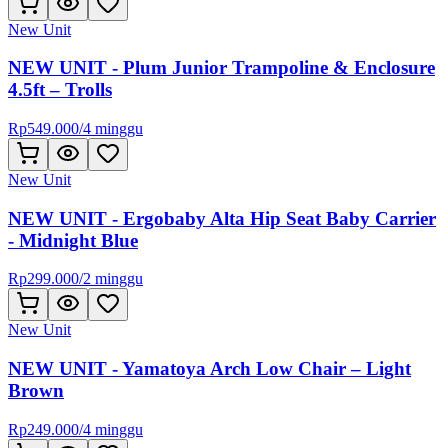
New Unit
NEW UNIT - Plum Junior Trampoline & Enclosure
4.5ft – Trolls
Rp
549.000
/
4 minggu
New Unit
NEW UNIT - Ergobaby Alta Hip Seat Baby Carrier
- Midnight Blue
Rp
299.000
/
2 minggu
New Unit
NEW UNIT - Yamatoya Arch Low Chair – Light
Brown
Rp
249.000
/
4 minggu