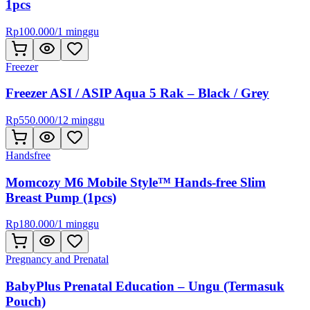
1pcs
Rp
100.000
/
1 minggu
Freezer
Freezer ASI / ASIP Aqua 5 Rak – Black / Grey
Rp
550.000
/
12 minggu
Handsfree
Momcozy M6 Mobile Style™ Hands-free Slim
Breast Pump (1pcs)
Rp
180.000
/
1 minggu
Pregnancy and Prenatal
BabyPlus Prenatal Education – Ungu (Termasuk
Pouch)