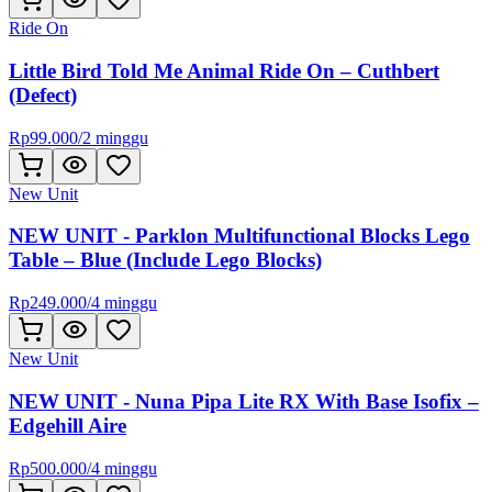
Ride On
Little Bird Told Me Animal Ride On – Cuthbert
(Defect)
Rp
99.000
/
2 minggu
New Unit
NEW UNIT - Parklon Multifunctional Blocks Lego
Table – Blue (Include Lego Blocks)
Rp
249.000
/
4 minggu
New Unit
NEW UNIT - Nuna Pipa Lite RX With Base Isofix –
Edgehill Aire
Rp
500.000
/
4 minggu