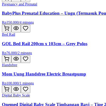
Pregnancy and Prenatal
BabyPlus Prenatal Education – Ungu (Termasuk Pou
Rp
350.000
/
4 minggu
Bed Rail
GOL Bed Rail 200cm x 103cm – Grey Polos
Rp
76.000
/
2 minggu
Handsfree
Mom Uung Handsfree Electric Breastpump
Rp
100.000
/
1 minggu
Digital Baby Scale
Onemed Digital Baby Scale Timbangan Bayi – Tipe 