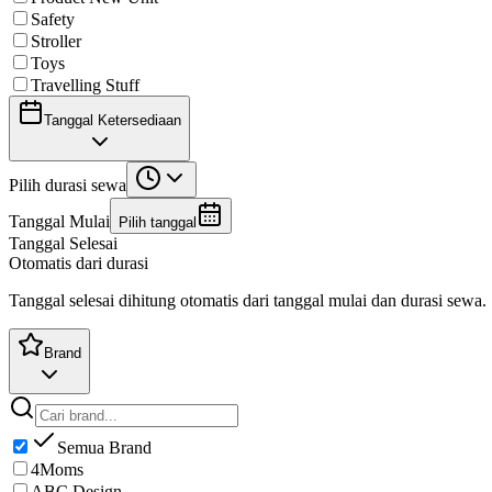
Safety
Stroller
Toys
Travelling Stuff
Tanggal Ketersediaan
Pilih durasi sewa
Tanggal Mulai
Pilih tanggal
Tanggal Selesai
Otomatis dari durasi
Tanggal selesai dihitung otomatis dari tanggal mulai dan durasi sewa.
Brand
Semua Brand
4Moms
ABC Design