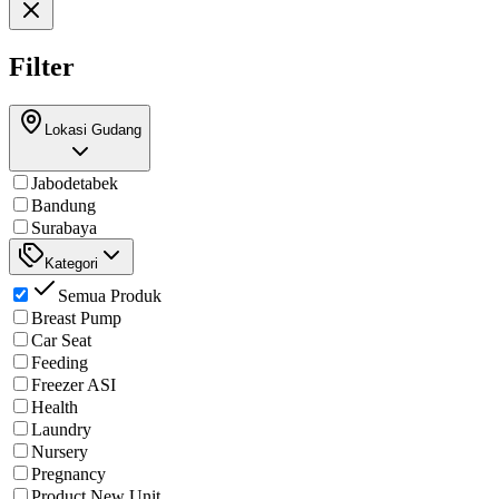
Filter
Lokasi Gudang
Jabodetabek
Bandung
Surabaya
Kategori
Semua Produk
Breast Pump
Car Seat
Feeding
Freezer ASI
Health
Laundry
Nursery
Pregnancy
Product New Unit