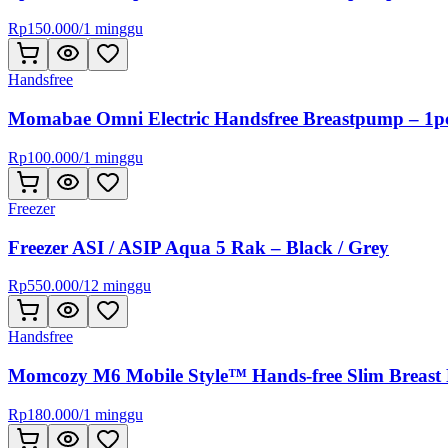
Rp
150.000
/
1 minggu
Handsfree
Momabae Omni Electric Handsfree Breastpump – 1p
Rp
100.000
/
1 minggu
Freezer
Freezer ASI / ASIP Aqua 5 Rak – Black / Grey
Rp
550.000
/
12 minggu
Handsfree
Momcozy M6 Mobile Style™ Hands-free Slim Breast
Rp
180.000
/
1 minggu