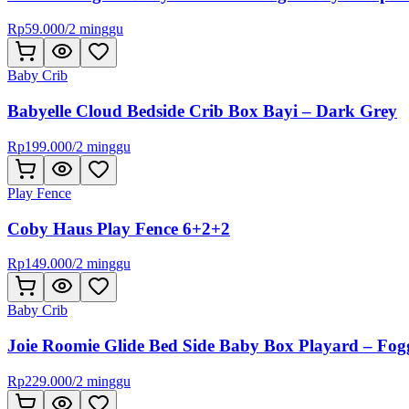
Rp
59.000
/
2 minggu
Baby Crib
Babyelle Cloud Bedside Crib Box Bayi – Dark Grey
Rp
199.000
/
2 minggu
Play Fence
Coby Haus Play Fence 6+2+2
Rp
149.000
/
2 minggu
Baby Crib
Joie Roomie Glide Bed Side Baby Box Playard – Fo
Rp
229.000
/
2 minggu