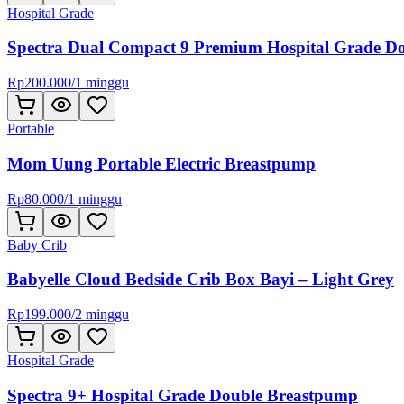
Hospital Grade
Spectra Dual Compact 9 Premium Hospital Grade D
Rp
200.000
/
1 minggu
Portable
Mom Uung Portable Electric Breastpump
Rp
80.000
/
1 minggu
Baby Crib
Babyelle Cloud Bedside Crib Box Bayi – Light Grey
Rp
199.000
/
2 minggu
Hospital Grade
Spectra 9+ Hospital Grade Double Breastpump