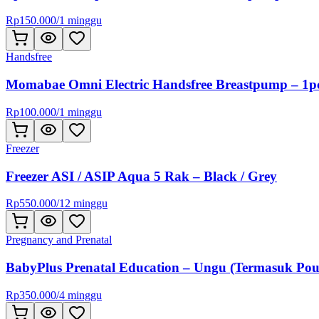
Rp
150.000
/
1 minggu
Handsfree
Momabae Omni Electric Handsfree Breastpump – 1p
Rp
100.000
/
1 minggu
Freezer
Freezer ASI / ASIP Aqua 5 Rak – Black / Grey
Rp
550.000
/
12 minggu
Pregnancy and Prenatal
BabyPlus Prenatal Education – Ungu (Termasuk Pou
Rp
350.000
/
4 minggu