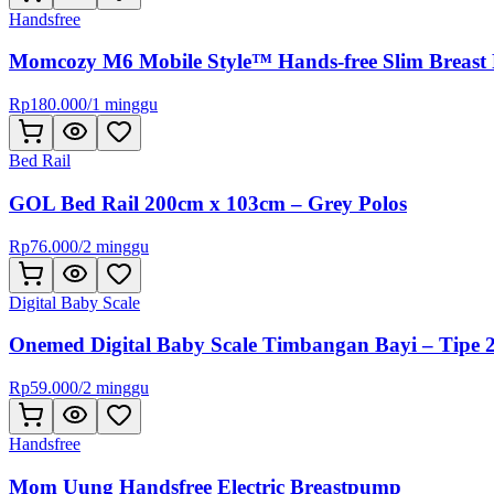
Handsfree
Momcozy M6 Mobile Style™ Hands-free Slim Breast
Rp
180.000
/
1 minggu
Bed Rail
GOL Bed Rail 200cm x 103cm – Grey Polos
Rp
76.000
/
2 minggu
Digital Baby Scale
Onemed Digital Baby Scale Timbangan Bayi – Tipe 
Rp
59.000
/
2 minggu
Handsfree
Mom Uung Handsfree Electric Breastpump