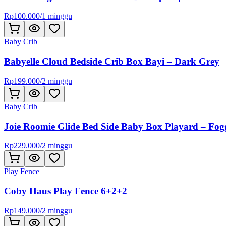
Rp
100.000
/
1 minggu
Baby Crib
Babyelle Cloud Bedside Crib Box Bayi – Dark Grey
Rp
199.000
/
2 minggu
Baby Crib
Joie Roomie Glide Bed Side Baby Box Playard – Fo
Rp
229.000
/
2 minggu
Play Fence
Coby Haus Play Fence 6+2+2
Rp
149.000
/
2 minggu