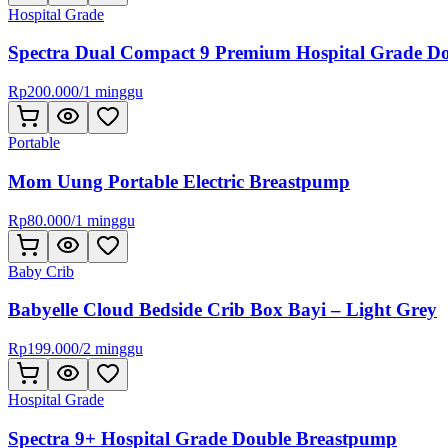
Hospital Grade
Spectra Dual Compact 9 Premium Hospital Grade D
Rp
200.000
/
1 minggu
Portable
Mom Uung Portable Electric Breastpump
Rp
80.000
/
1 minggu
Baby Crib
Babyelle Cloud Bedside Crib Box Bayi – Light Grey
Rp
199.000
/
2 minggu
Hospital Grade
Spectra 9+ Hospital Grade Double Breastpump