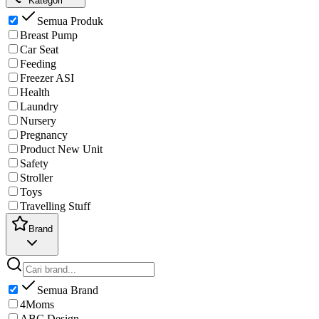
Kategori
Semua Produk
Breast Pump
Car Seat
Feeding
Freezer ASI
Health
Laundry
Nursery
Pregnancy
Product New Unit
Safety
Stroller
Toys
Travelling Stuff
Brand
Semua Brand
4Moms
ABC Design