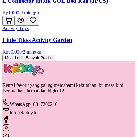
L Connector untuk GOL Bed Rail (1PCS)
Rp
1.000
/
2 minggu
Activity Toys
Little Tikes Activity Garden
Rp
99.000
/
2 minggu
Muat Lebih Banyak Produk
Rental favorit yang paling memahami kebutuhan ibu masa kini.
Berkualitas, hemat dan higienis!
WhatsApp: 0817200216
info@kiddy.id