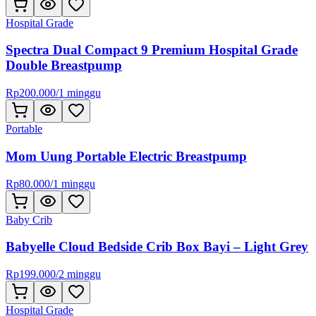
Hospital Grade
Spectra Dual Compact 9 Premium Hospital Grade
Double Breastpump
Rp
200.000
/
1 minggu
Portable
Mom Uung Portable Electric Breastpump
Rp
80.000
/
1 minggu
Baby Crib
Babyelle Cloud Bedside Crib Box Bayi – Light Grey
Rp
199.000
/
2 minggu
Hospital Grade