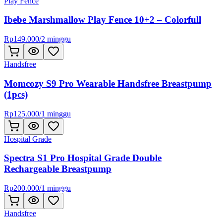
Play Fence
Ibebe Marshmallow Play Fence 10+2 – Colorfull
Rp
149.000
/
2 minggu
Handsfree
Momcozy S9 Pro Wearable Handsfree Breastpump
(1pcs)
Rp
125.000
/
1 minggu
Hospital Grade
Spectra S1 Pro Hospital Grade Double
Rechargeable Breastpump
Rp
200.000
/
1 minggu
Handsfree