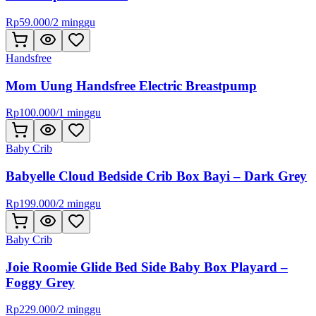
Rp
59.000
/
2 minggu
Handsfree
Mom Uung Handsfree Electric Breastpump
Rp
100.000
/
1 minggu
Baby Crib
Babyelle Cloud Bedside Crib Box Bayi – Dark Grey
Rp
199.000
/
2 minggu
Baby Crib
Joie Roomie Glide Bed Side Baby Box Playard –
Foggy Grey
Rp
229.000
/
2 minggu