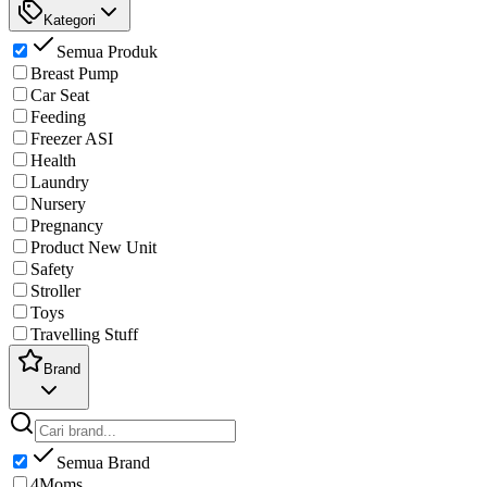
Kategori
Semua Produk
Breast Pump
Car Seat
Feeding
Freezer ASI
Health
Laundry
Nursery
Pregnancy
Product New Unit
Safety
Stroller
Toys
Travelling Stuff
Brand
Semua Brand
4Moms