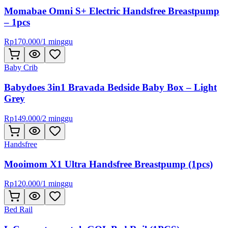
Momabae Omni S+ Electric Handsfree Breastpump
– 1pcs
Rp
170.000
/
1 minggu
Baby Crib
Babydoes 3in1 Bravada Bedside Baby Box – Light
Grey
Rp
149.000
/
2 minggu
Handsfree
Mooimom X1 Ultra Handsfree Breastpump (1pcs)
Rp
120.000
/
1 minggu
Bed Rail