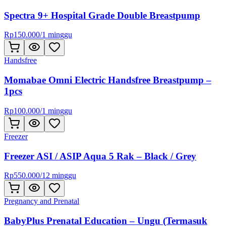
Spectra 9+ Hospital Grade Double Breastpump
Rp
150.000
/
1 minggu
Handsfree
Momabae Omni Electric Handsfree Breastpump –
1pcs
Rp
100.000
/
1 minggu
Freezer
Freezer ASI / ASIP Aqua 5 Rak – Black / Grey
Rp
550.000
/
12 minggu
Pregnancy and Prenatal
BabyPlus Prenatal Education – Ungu (Termasuk