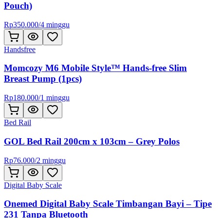
Pouch)
Rp
350.000
/
4 minggu
Handsfree
Momcozy M6 Mobile Style™ Hands-free Slim
Breast Pump (1pcs)
Rp
180.000
/
1 minggu
Bed Rail
GOL Bed Rail 200cm x 103cm – Grey Polos
Rp
76.000
/
2 minggu
Digital Baby Scale
Onemed Digital Baby Scale Timbangan Bayi – Tipe
231 Tanpa Bluetooth