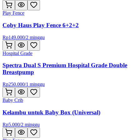
Play Fence
Coby Haus Play Fence 6+2+2
Rp
149.000
/
2 minggu
Hospital Grade
Spectra Dual S Premium Hospital Grade Double
Breastpump
Rp
250.000
/
1 minggu
Baby Crib
Kelambu untuk Baby Box (Universal)
Rp
5.000
/
2 minggu