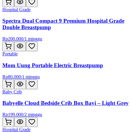
Hospital Grade
Spectra Dual Compact 9 Premium Hospital Grade
Double Breastpump
Rp
200.000
/
1 minggu
Portable
Mom Uung Portable Electric Breastpump
Rp
80.000
/
1 minggu
Baby Crib
Babyelle Cloud Bedside Crib Box Bayi – Light Grey
Rp
199.000
/
2 minggu
Hospital Grade