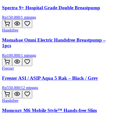
Spectra 9+ Hospital Grade Double Breastpump
Rp
150.000
/
1 minggu
Handsfree
Momabae Omni Electric Handsfree Breastpump –
1pcs
Rp
100.000
/
1 minggu
Freezer
Freezer ASI / ASIP Aqua 5 Rak – Black / Grey
Rp
550.000
/
12 minggu
Handsfree
Momcozy M6 Mobile Style™ Hands-free Slim