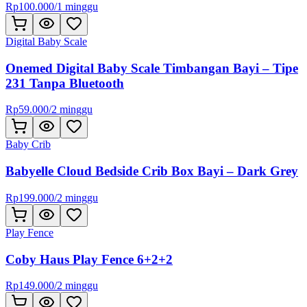
Rp
100.000
/
1 minggu
Digital Baby Scale
Onemed Digital Baby Scale Timbangan Bayi – Tipe
231 Tanpa Bluetooth
Rp
59.000
/
2 minggu
Baby Crib
Babyelle Cloud Bedside Crib Box Bayi – Dark Grey
Rp
199.000
/
2 minggu
Play Fence
Coby Haus Play Fence 6+2+2
Rp
149.000
/
2 minggu