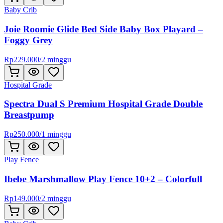
Baby Crib
Joie Roomie Glide Bed Side Baby Box Playard –
Foggy Grey
Rp
229.000
/
2 minggu
Hospital Grade
Spectra Dual S Premium Hospital Grade Double
Breastpump
Rp
250.000
/
1 minggu
Play Fence
Ibebe Marshmallow Play Fence 10+2 – Colorfull
Rp
149.000
/
2 minggu