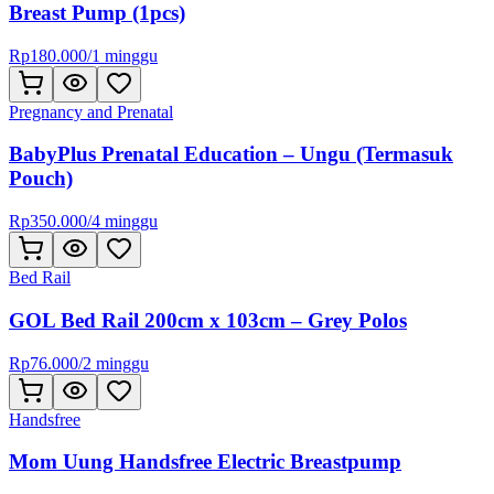
Breast Pump (1pcs)
Rp
180.000
/
1 minggu
Pregnancy and Prenatal
BabyPlus Prenatal Education – Ungu (Termasuk
Pouch)
Rp
350.000
/
4 minggu
Bed Rail
GOL Bed Rail 200cm x 103cm – Grey Polos
Rp
76.000
/
2 minggu
Handsfree
Mom Uung Handsfree Electric Breastpump