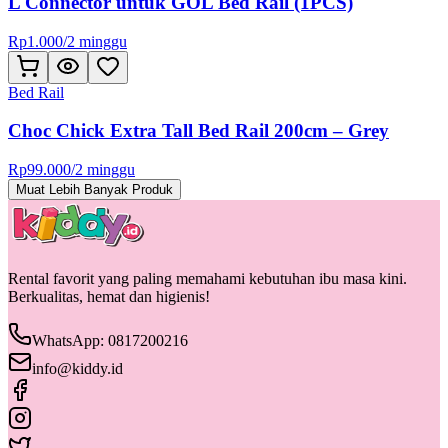
L Connector untuk GOL Bed Rail (1PCS)
Rp
1.000
/
2 minggu
Bed Rail
Choc Chick Extra Tall Bed Rail 200cm – Grey
Rp
99.000
/
2 minggu
Muat Lebih Banyak Produk
Rental favorit yang paling memahami kebutuhan ibu masa kini.
Berkualitas, hemat dan higienis!
WhatsApp: 0817200216
info@kiddy.id