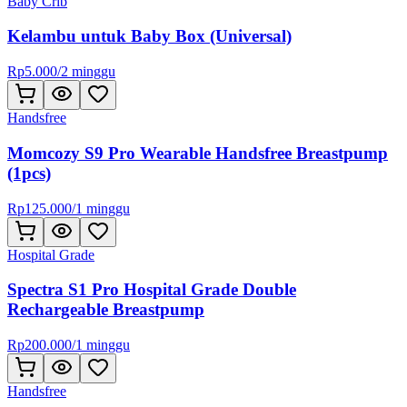
Baby Crib
Kelambu untuk Baby Box (Universal)
Rp
5.000
/
2 minggu
Handsfree
Momcozy S9 Pro Wearable Handsfree Breastpump
(1pcs)
Rp
125.000
/
1 minggu
Hospital Grade
Spectra S1 Pro Hospital Grade Double
Rechargeable Breastpump
Rp
200.000
/
1 minggu
Handsfree