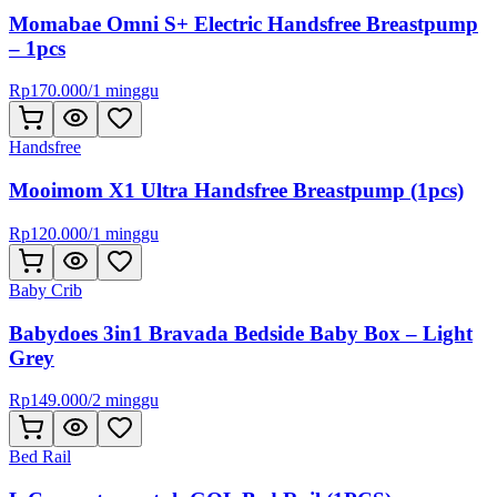
Momabae Omni S+ Electric Handsfree Breastpump
– 1pcs
Rp
170.000
/
1 minggu
Handsfree
Mooimom X1 Ultra Handsfree Breastpump (1pcs)
Rp
120.000
/
1 minggu
Baby Crib
Babydoes 3in1 Bravada Bedside Baby Box – Light
Grey
Rp
149.000
/
2 minggu
Bed Rail