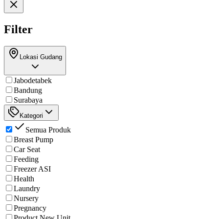
Filter
Lokasi Gudang
Jabodetabek
Bandung
Surabaya
Kategori
Semua Produk
Breast Pump
Car Seat
Feeding
Freezer ASI
Health
Laundry
Nursery
Pregnancy
Product New Unit