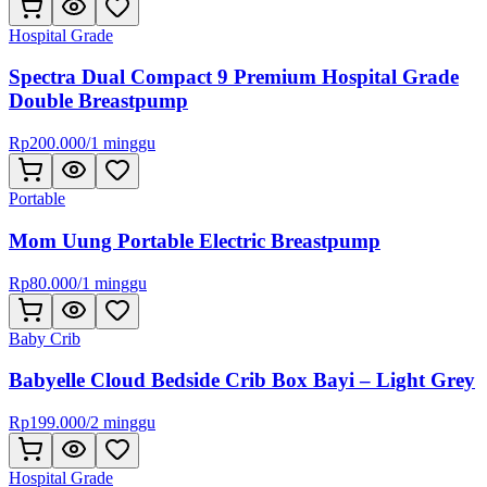
Hospital Grade
Spectra Dual Compact 9 Premium Hospital Grade
Double Breastpump
Rp
200.000
/
1 minggu
Portable
Mom Uung Portable Electric Breastpump
Rp
80.000
/
1 minggu
Baby Crib
Babyelle Cloud Bedside Crib Box Bayi – Light Grey
Rp
199.000
/
2 minggu
Hospital Grade