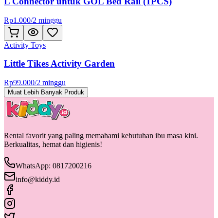
L Connector untuk GOL Bed Rail (1PCS)
Rp
1.000
/
2 minggu
Activity Toys
Little Tikes Activity Garden
Rp
99.000
/
2 minggu
Muat Lebih Banyak Produk
Rental favorit yang paling memahami kebutuhan ibu masa kini.
Berkualitas, hemat dan higienis!
WhatsApp: 0817200216
info@kiddy.id