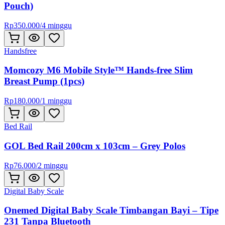
Pouch)
Rp
350.000
/
4 minggu
Handsfree
Momcozy M6 Mobile Style™ Hands-free Slim
Breast Pump (1pcs)
Rp
180.000
/
1 minggu
Bed Rail
GOL Bed Rail 200cm x 103cm – Grey Polos
Rp
76.000
/
2 minggu
Digital Baby Scale
Onemed Digital Baby Scale Timbangan Bayi – Tipe
231 Tanpa Bluetooth