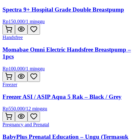
Spectra 9+ Hospital Grade Double Breastpump
Rp
150.000
/
1 minggu
Handsfree
Momabae Omni Electric Handsfree Breastpump –
1pcs
Rp
100.000
/
1 minggu
Freezer
Freezer ASI / ASIP Aqua 5 Rak – Black / Grey
Rp
550.000
/
12 minggu
Pregnancy and Prenatal
BabyPlus Prenatal Education – Ungu (Termasuk