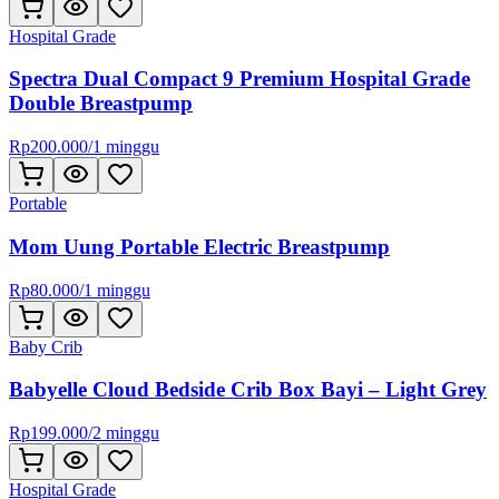
Hospital Grade
Spectra Dual Compact 9 Premium Hospital Grade
Double Breastpump
Rp
200.000
/
1 minggu
Portable
Mom Uung Portable Electric Breastpump
Rp
80.000
/
1 minggu
Baby Crib
Babyelle Cloud Bedside Crib Box Bayi – Light Grey
Rp
199.000
/
2 minggu
Hospital Grade