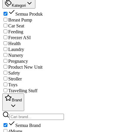
Kategori
Semua Produk
Breast Pump
Car Seat
Feeding
Freezer ASI
Health
Laundry
Nursery
Pregnancy
Product New Unit
Safety
Stroller
Toys
Travelling Stuff
Brand
Semua Brand
4Moms