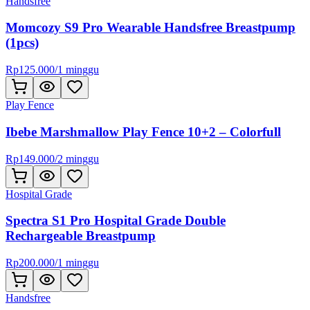
Handsfree
Momcozy S9 Pro Wearable Handsfree Breastpump
(1pcs)
Rp
125.000
/
1 minggu
Play Fence
Ibebe Marshmallow Play Fence 10+2 – Colorfull
Rp
149.000
/
2 minggu
Hospital Grade
Spectra S1 Pro Hospital Grade Double
Rechargeable Breastpump
Rp
200.000
/
1 minggu
Handsfree