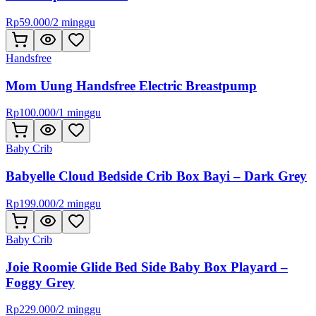
Rp
59.000
/
2 minggu
Handsfree
Mom Uung Handsfree Electric Breastpump
Rp
100.000
/
1 minggu
Baby Crib
Babyelle Cloud Bedside Crib Box Bayi – Dark Grey
Rp
199.000
/
2 minggu
Baby Crib
Joie Roomie Glide Bed Side Baby Box Playard –
Foggy Grey
Rp
229.000
/
2 minggu