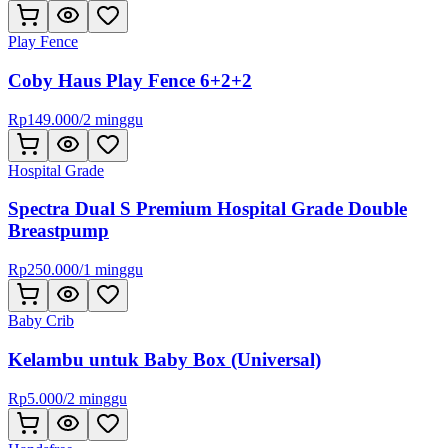
Play Fence
Coby Haus Play Fence 6+2+2
Rp
149.000
/
2 minggu
Hospital Grade
Spectra Dual S Premium Hospital Grade Double
Breastpump
Rp
250.000
/
1 minggu
Baby Crib
Kelambu untuk Baby Box (Universal)
Rp
5.000
/
2 minggu