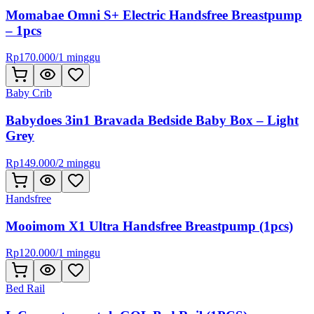
Momabae Omni S+ Electric Handsfree Breastpump
– 1pcs
Rp
170.000
/
1 minggu
Baby Crib
Babydoes 3in1 Bravada Bedside Baby Box – Light
Grey
Rp
149.000
/
2 minggu
Handsfree
Mooimom X1 Ultra Handsfree Breastpump (1pcs)
Rp
120.000
/
1 minggu
Bed Rail