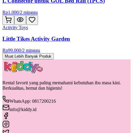
L Connector untuk GOL Bed Rail (1PCS)
Rp
1.000
/
2 minggu
Activity Toys
Little Tikes Activity Garden
Rp
99.000
/
2 minggu
Muat Lebih Banyak Produk
Rental favorit yang paling memahami kebutuhan ibu masa kini.
Berkualitas, hemat dan higienis!
WhatsApp: 0817200216
info@kiddy.id