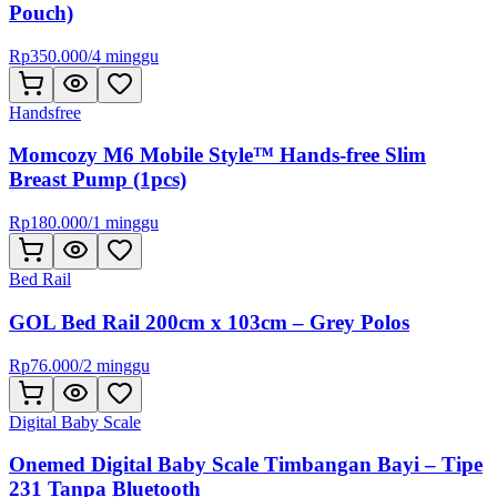
Pouch)
Rp
350.000
/
4 minggu
Handsfree
Momcozy M6 Mobile Style™ Hands-free Slim
Breast Pump (1pcs)
Rp
180.000
/
1 minggu
Bed Rail
GOL Bed Rail 200cm x 103cm – Grey Polos
Rp
76.000
/
2 minggu
Digital Baby Scale
Onemed Digital Baby Scale Timbangan Bayi – Tipe
231 Tanpa Bluetooth