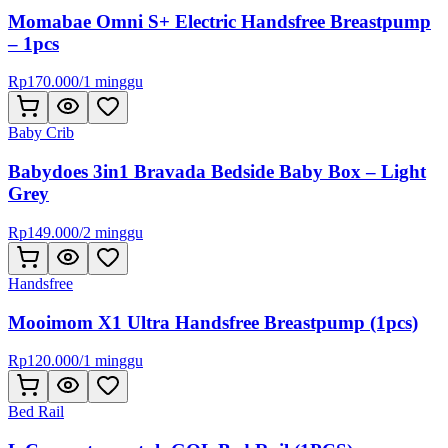
Momabae Omni S+ Electric Handsfree Breastpump
– 1pcs
Rp
170.000
/
1 minggu
Baby Crib
Babydoes 3in1 Bravada Bedside Baby Box – Light
Grey
Rp
149.000
/
2 minggu
Handsfree
Mooimom X1 Ultra Handsfree Breastpump (1pcs)
Rp
120.000
/
1 minggu
Bed Rail