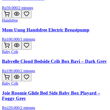
Rp
59.000
/
2 minggu
Handsfree
Mom Uung Handsfree Electric Breastpump
Rp
100.000
/
1 minggu
Baby Crib
Babyelle Cloud Bedside Crib Box Bayi – Dark Grey
Rp
199.000
/
2 minggu
Baby Crib
Joie Roomie Glide Bed Side Baby Box Playard –
Foggy Grey
Rp
229.000
/
2 minggu