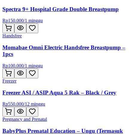
Spectra 9+ Hospital Grade Double Breastpump
Rp
150.000
/
1 minggu
Handsfree
Momabae Omni Electric Handsfree Breastpump –
1pcs
Rp
100.000
/
1 minggu
Freezer
Freezer ASI / ASIP Aqua 5 Rak – Black / Grey
Rp
550.000
/
12 minggu
Pregnancy and Prenatal
BabyPlus Prenatal Education – Ungu (Termasuk