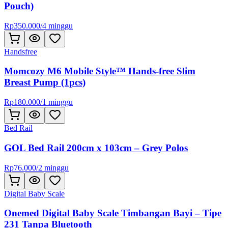
Pouch)
Rp
350.000
/
4 minggu
Handsfree
Momcozy M6 Mobile Style™ Hands-free Slim
Breast Pump (1pcs)
Rp
180.000
/
1 minggu
Bed Rail
GOL Bed Rail 200cm x 103cm – Grey Polos
Rp
76.000
/
2 minggu
Digital Baby Scale
Onemed Digital Baby Scale Timbangan Bayi – Tipe
231 Tanpa Bluetooth