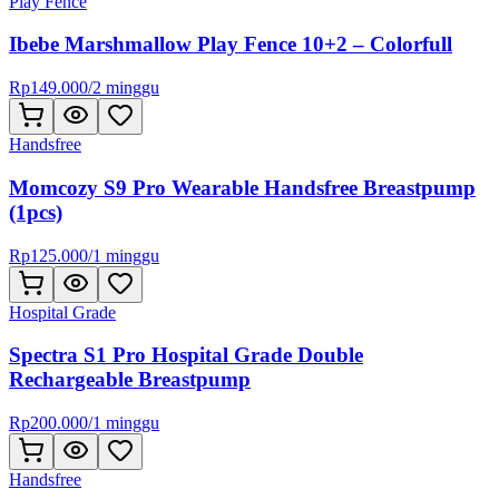
Play Fence
Ibebe Marshmallow Play Fence 10+2 – Colorfull
Rp
149.000
/
2 minggu
Handsfree
Momcozy S9 Pro Wearable Handsfree Breastpump
(1pcs)
Rp
125.000
/
1 minggu
Hospital Grade
Spectra S1 Pro Hospital Grade Double
Rechargeable Breastpump
Rp
200.000
/
1 minggu
Handsfree