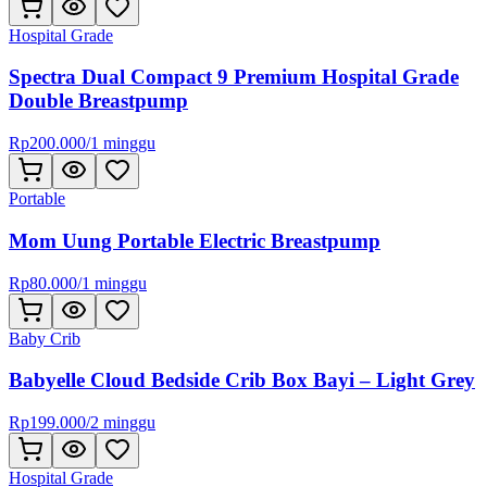
Hospital Grade
Spectra Dual Compact 9 Premium Hospital Grade
Double Breastpump
Rp
200.000
/
1 minggu
Portable
Mom Uung Portable Electric Breastpump
Rp
80.000
/
1 minggu
Baby Crib
Babyelle Cloud Bedside Crib Box Bayi – Light Grey
Rp
199.000
/
2 minggu
Hospital Grade