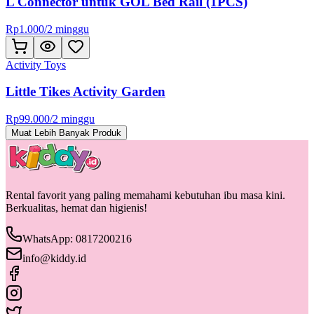
L Connector untuk GOL Bed Rail (1PCS)
Rp
1.000
/
2 minggu
Activity Toys
Little Tikes Activity Garden
Rp
99.000
/
2 minggu
Muat Lebih Banyak Produk
Rental favorit yang paling memahami kebutuhan ibu masa kini.
Berkualitas, hemat dan higienis!
WhatsApp: 0817200216
info@kiddy.id