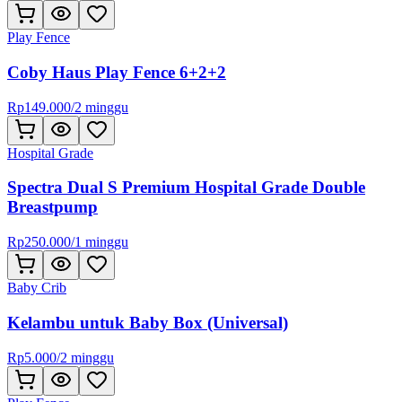
Play Fence
Coby Haus Play Fence 6+2+2
Rp
149.000
/
2 minggu
Hospital Grade
Spectra Dual S Premium Hospital Grade Double
Breastpump
Rp
250.000
/
1 minggu
Baby Crib
Kelambu untuk Baby Box (Universal)
Rp
5.000
/
2 minggu