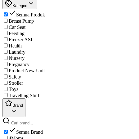
Kategori
Semua Produk
Breast Pump
Car Seat
Feeding
Freezer ASI
Health
Laundry
Nursery
Pregnancy
Product New Unit
Safety
Stroller
Toys
Travelling Stuff
Brand
Semua Brand
4Moms