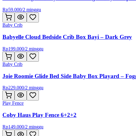
Rp
59.000
/
2 minggu
Baby Crib
Babyelle Cloud Bedside Crib Box Bayi – Dark Grey
Rp
199.000
/
2 minggu
Baby Crib
Joie Roomie Glide Bed Side Baby Box Playard – Fo
Rp
229.000
/
2 minggu
Play Fence
Coby Haus Play Fence 6+2+2
Rp
149.000
/
2 minggu