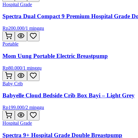
Hospital Grade
Spectra Dual Compact 9 Premium Hospital Grade D
Rp
200.000
/
1 minggu
Portable
Mom Uung Portable Electric Breastpump
Rp
80.000
/
1 minggu
Baby Crib
Babyelle Cloud Bedside Crib Box Bayi – Light Grey
Rp
199.000
/
2 minggu
Hospital Grade
Spectra 9+ Hospital Grade Double Breastpump