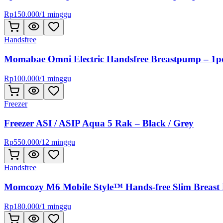
Rp
150.000
/
1 minggu
Handsfree
Momabae Omni Electric Handsfree Breastpump – 1p
Rp
100.000
/
1 minggu
Freezer
Freezer ASI / ASIP Aqua 5 Rak – Black / Grey
Rp
550.000
/
12 minggu
Handsfree
Momcozy M6 Mobile Style™ Hands-free Slim Breast
Rp
180.000
/
1 minggu