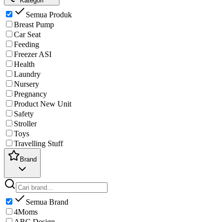
Kategori
Semua Produk
Breast Pump
Car Seat
Feeding
Freezer ASI
Health
Laundry
Nursery
Pregnancy
Product New Unit
Safety
Stroller
Toys
Travelling Stuff
Brand
Semua Brand
4Moms
ABC Design