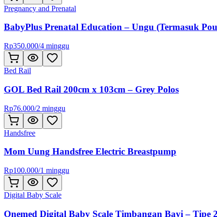
Pregnancy and Prenatal
BabyPlus Prenatal Education – Ungu (Termasuk Pou
Rp
350.000
/
4 minggu
Bed Rail
GOL Bed Rail 200cm x 103cm – Grey Polos
Rp
76.000
/
2 minggu
Handsfree
Mom Uung Handsfree Electric Breastpump
Rp
100.000
/
1 minggu
Digital Baby Scale
Onemed Digital Baby Scale Timbangan Bayi – Tipe 