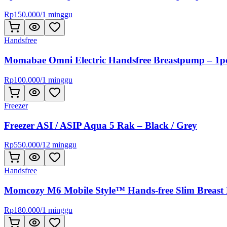
Rp
150.000
/
1 minggu
Handsfree
Momabae Omni Electric Handsfree Breastpump – 1p
Rp
100.000
/
1 minggu
Freezer
Freezer ASI / ASIP Aqua 5 Rak – Black / Grey
Rp
550.000
/
12 minggu
Handsfree
Momcozy M6 Mobile Style™ Hands-free Slim Breast
Rp
180.000
/
1 minggu