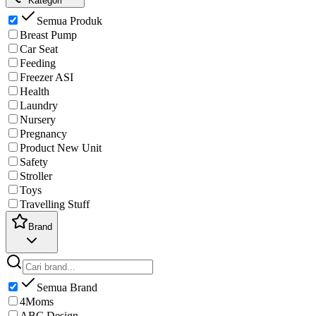
Kategori
Semua Produk
Breast Pump
Car Seat
Feeding
Freezer ASI
Health
Laundry
Nursery
Pregnancy
Product New Unit
Safety
Stroller
Toys
Travelling Stuff
Brand
Semua Brand
4Moms
ABC Design