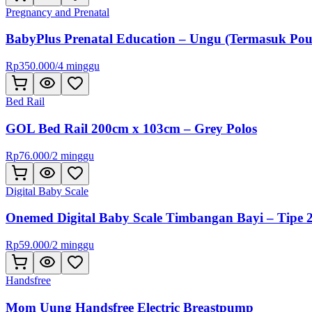
Pregnancy and Prenatal
BabyPlus Prenatal Education – Ungu (Termasuk Pou
Rp
350.000
/
4 minggu
Bed Rail
GOL Bed Rail 200cm x 103cm – Grey Polos
Rp
76.000
/
2 minggu
Digital Baby Scale
Onemed Digital Baby Scale Timbangan Bayi – Tipe 
Rp
59.000
/
2 minggu
Handsfree
Mom Uung Handsfree Electric Breastpump