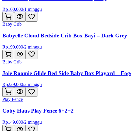
Rp
100.000
/
1 minggu
Baby Crib
Babyelle Cloud Bedside Crib Box Bayi – Dark Grey
Rp
199.000
/
2 minggu
Baby Crib
Joie Roomie Glide Bed Side Baby Box Playard – Fo
Rp
229.000
/
2 minggu
Play Fence
Coby Haus Play Fence 6+2+2
Rp
149.000
/
2 minggu