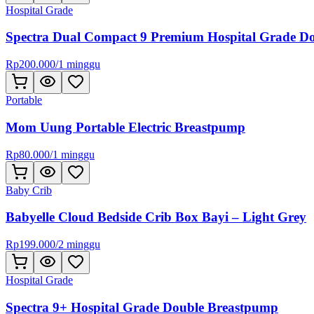
Hospital Grade
Spectra Dual Compact 9 Premium Hospital Grade D
Rp
200.000
/
1 minggu
Portable
Mom Uung Portable Electric Breastpump
Rp
80.000
/
1 minggu
Baby Crib
Babyelle Cloud Bedside Crib Box Bayi – Light Grey
Rp
199.000
/
2 minggu
Hospital Grade
Spectra 9+ Hospital Grade Double Breastpump