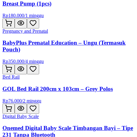
Breast Pump (1pcs)
Rp
180.000
/
1 minggu
Pregnancy and Prenatal
BabyPlus Prenatal Education – Ungu (Termasuk
Pouch)
Rp
350.000
/
4 minggu
Bed Rail
GOL Bed Rail 200cm x 103cm – Grey Polos
Rp
76.000
/
2 minggu
Digital Baby Scale
Onemed Digital Baby Scale Timbangan Bayi – Tipe
231 Tanpa Bluetooth