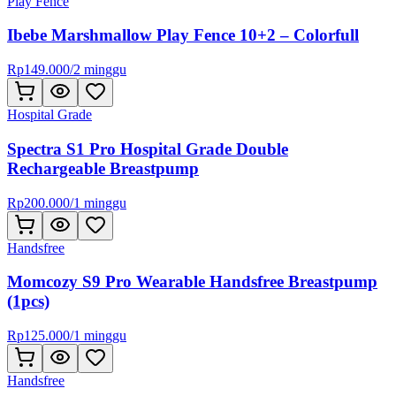
Play Fence
Ibebe Marshmallow Play Fence 10+2 – Colorfull
Rp
149.000
/
2 minggu
Hospital Grade
Spectra S1 Pro Hospital Grade Double
Rechargeable Breastpump
Rp
200.000
/
1 minggu
Handsfree
Momcozy S9 Pro Wearable Handsfree Breastpump
(1pcs)
Rp
125.000
/
1 minggu
Handsfree