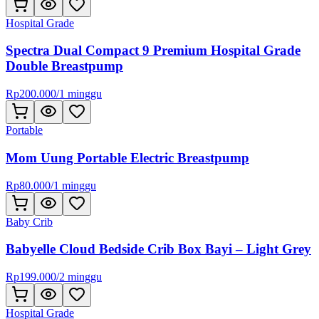
Hospital Grade
Spectra Dual Compact 9 Premium Hospital Grade
Double Breastpump
Rp
200.000
/
1 minggu
Portable
Mom Uung Portable Electric Breastpump
Rp
80.000
/
1 minggu
Baby Crib
Babyelle Cloud Bedside Crib Box Bayi – Light Grey
Rp
199.000
/
2 minggu
Hospital Grade