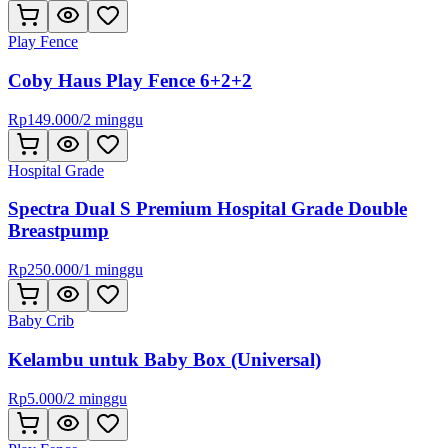
Play Fence
Coby Haus Play Fence 6+2+2
Rp
149.000
/
2 minggu
Hospital Grade
Spectra Dual S Premium Hospital Grade Double
Breastpump
Rp
250.000
/
1 minggu
Baby Crib
Kelambu untuk Baby Box (Universal)
Rp
5.000
/
2 minggu