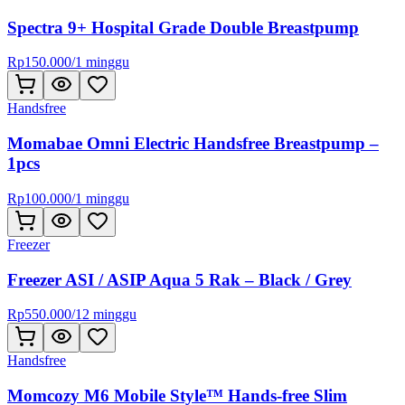
Spectra 9+ Hospital Grade Double Breastpump
Rp
150.000
/
1 minggu
Handsfree
Momabae Omni Electric Handsfree Breastpump –
1pcs
Rp
100.000
/
1 minggu
Freezer
Freezer ASI / ASIP Aqua 5 Rak – Black / Grey
Rp
550.000
/
12 minggu
Handsfree
Momcozy M6 Mobile Style™ Hands-free Slim