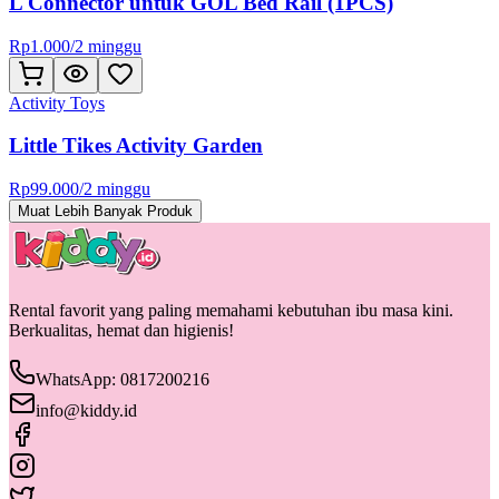
L Connector untuk GOL Bed Rail (1PCS)
Rp
1.000
/
2 minggu
Activity Toys
Little Tikes Activity Garden
Rp
99.000
/
2 minggu
Muat Lebih Banyak Produk
Rental favorit yang paling memahami kebutuhan ibu masa kini.
Berkualitas, hemat dan higienis!
WhatsApp: 0817200216
info@kiddy.id