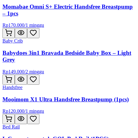
Momabae Omni S+ Electric Handsfree Breastpump
– 1pcs
Rp
170.000
/
1 minggu
Baby Crib
Babydoes 3in1 Bravada Bedside Baby Box – Light
Grey
Rp
149.000
/
2 minggu
Handsfree
Mooimom X1 Ultra Handsfree Breastpump (1pcs)
Rp
120.000
/
1 minggu
Bed Rail