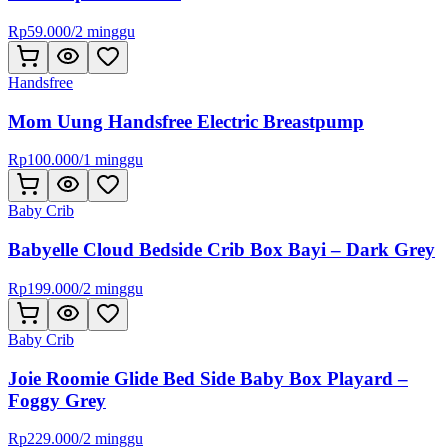
Rp
59.000
/
2 minggu
Handsfree
Mom Uung Handsfree Electric Breastpump
Rp
100.000
/
1 minggu
Baby Crib
Babyelle Cloud Bedside Crib Box Bayi – Dark Grey
Rp
199.000
/
2 minggu
Baby Crib
Joie Roomie Glide Bed Side Baby Box Playard –
Foggy Grey
Rp
229.000
/
2 minggu