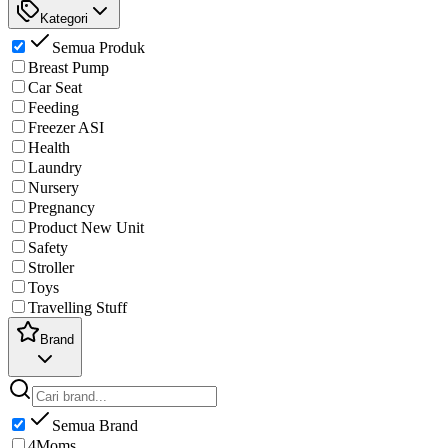
Kategori
Semua Produk
Breast Pump
Car Seat
Feeding
Freezer ASI
Health
Laundry
Nursery
Pregnancy
Product New Unit
Safety
Stroller
Toys
Travelling Stuff
Brand
Semua Brand
4Moms