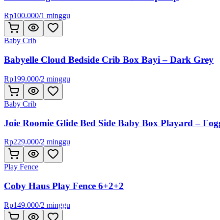
Rp
100.000
/
1 minggu
Baby Crib
Babyelle Cloud Bedside Crib Box Bayi – Dark Grey
Rp
199.000
/
2 minggu
Baby Crib
Joie Roomie Glide Bed Side Baby Box Playard – Fo
Rp
229.000
/
2 minggu
Play Fence
Coby Haus Play Fence 6+2+2
Rp
149.000
/
2 minggu