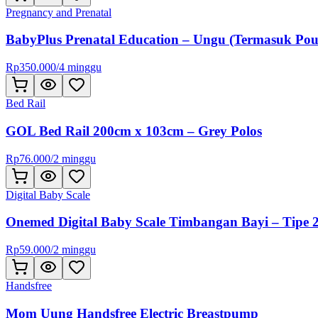
Pregnancy and Prenatal
BabyPlus Prenatal Education – Ungu (Termasuk Pou
Rp
350.000
/
4 minggu
Bed Rail
GOL Bed Rail 200cm x 103cm – Grey Polos
Rp
76.000
/
2 minggu
Digital Baby Scale
Onemed Digital Baby Scale Timbangan Bayi – Tipe 
Rp
59.000
/
2 minggu
Handsfree
Mom Uung Handsfree Electric Breastpump