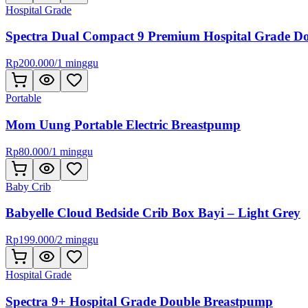
Hospital Grade
Spectra Dual Compact 9 Premium Hospital Grade D
Rp
200.000
/
1 minggu
Portable
Mom Uung Portable Electric Breastpump
Rp
80.000
/
1 minggu
Baby Crib
Babyelle Cloud Bedside Crib Box Bayi – Light Grey
Rp
199.000
/
2 minggu
Hospital Grade
Spectra 9+ Hospital Grade Double Breastpump