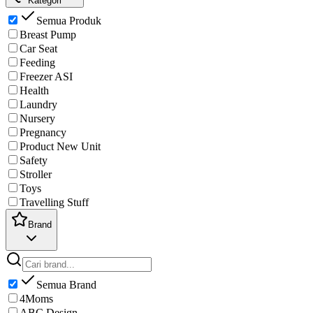
Kategori
Semua Produk
Breast Pump
Car Seat
Feeding
Freezer ASI
Health
Laundry
Nursery
Pregnancy
Product New Unit
Safety
Stroller
Toys
Travelling Stuff
Brand
Semua Brand
4Moms
ABC Design