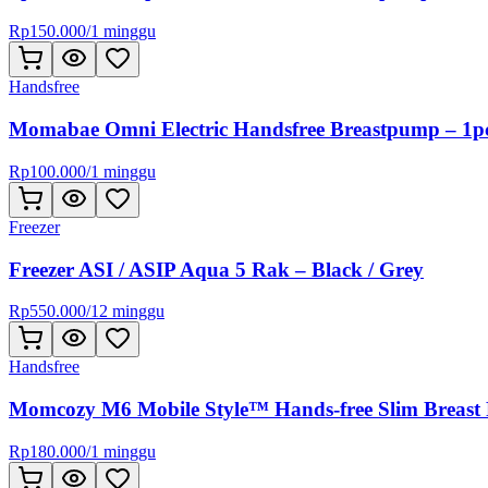
Rp
150.000
/
1 minggu
Handsfree
Momabae Omni Electric Handsfree Breastpump – 1p
Rp
100.000
/
1 minggu
Freezer
Freezer ASI / ASIP Aqua 5 Rak – Black / Grey
Rp
550.000
/
12 minggu
Handsfree
Momcozy M6 Mobile Style™ Hands-free Slim Breast
Rp
180.000
/
1 minggu