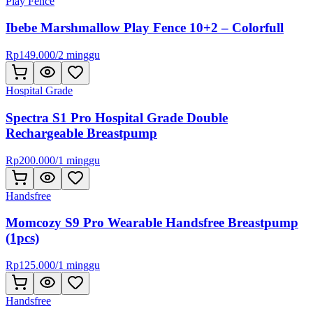
Play Fence
Ibebe Marshmallow Play Fence 10+2 – Colorfull
Rp
149.000
/
2 minggu
Hospital Grade
Spectra S1 Pro Hospital Grade Double
Rechargeable Breastpump
Rp
200.000
/
1 minggu
Handsfree
Momcozy S9 Pro Wearable Handsfree Breastpump
(1pcs)
Rp
125.000
/
1 minggu
Handsfree