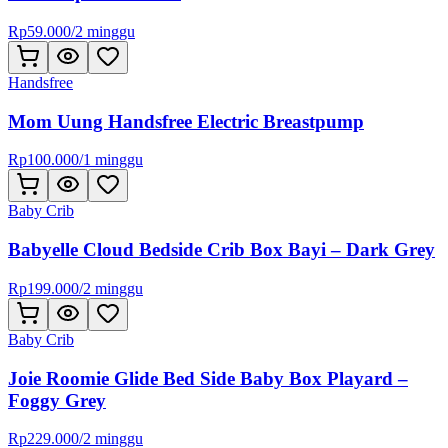
Rp
59.000
/
2 minggu
Handsfree
Mom Uung Handsfree Electric Breastpump
Rp
100.000
/
1 minggu
Baby Crib
Babyelle Cloud Bedside Crib Box Bayi – Dark Grey
Rp
199.000
/
2 minggu
Baby Crib
Joie Roomie Glide Bed Side Baby Box Playard –
Foggy Grey
Rp
229.000
/
2 minggu