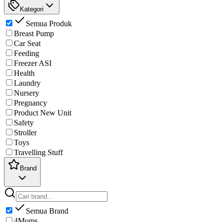
Kategori
Semua Produk
Breast Pump
Car Seat
Feeding
Freezer ASI
Health
Laundry
Nursery
Pregnancy
Product New Unit
Safety
Stroller
Toys
Travelling Stuff
Brand
Semua Brand
4Moms