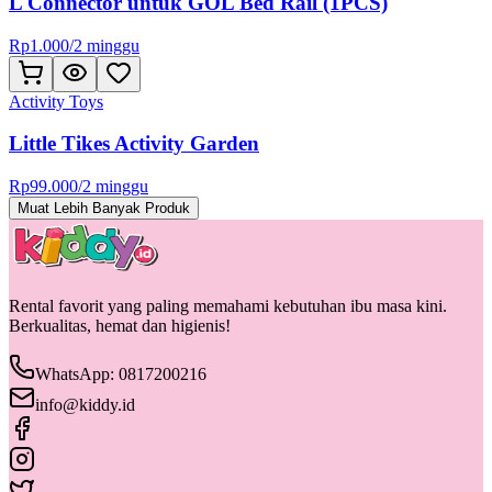
L Connector untuk GOL Bed Rail (1PCS)
Rp
1.000
/
2 minggu
Activity Toys
Little Tikes Activity Garden
Rp
99.000
/
2 minggu
Muat Lebih Banyak Produk
Rental favorit yang paling memahami kebutuhan ibu masa kini.
Berkualitas, hemat dan higienis!
WhatsApp: 0817200216
info@kiddy.id