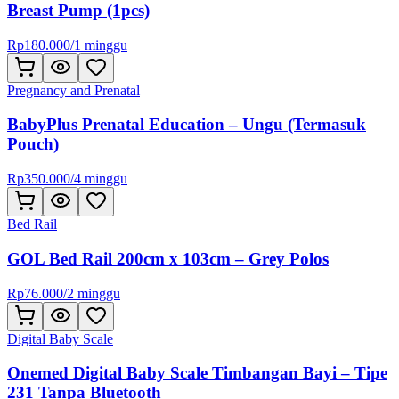
Breast Pump (1pcs)
Rp
180.000
/
1 minggu
Pregnancy and Prenatal
BabyPlus Prenatal Education – Ungu (Termasuk
Pouch)
Rp
350.000
/
4 minggu
Bed Rail
GOL Bed Rail 200cm x 103cm – Grey Polos
Rp
76.000
/
2 minggu
Digital Baby Scale
Onemed Digital Baby Scale Timbangan Bayi – Tipe
231 Tanpa Bluetooth