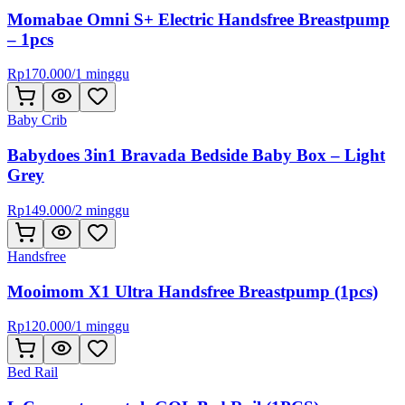
Momabae Omni S+ Electric Handsfree Breastpump
– 1pcs
Rp
170.000
/
1 minggu
Baby Crib
Babydoes 3in1 Bravada Bedside Baby Box – Light
Grey
Rp
149.000
/
2 minggu
Handsfree
Mooimom X1 Ultra Handsfree Breastpump (1pcs)
Rp
120.000
/
1 minggu
Bed Rail