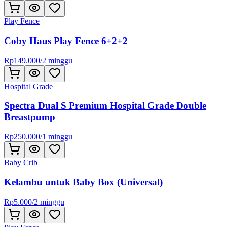
Play Fence
Coby Haus Play Fence 6+2+2
Rp
149.000
/
2 minggu
Hospital Grade
Spectra Dual S Premium Hospital Grade Double
Breastpump
Rp
250.000
/
1 minggu
Baby Crib
Kelambu untuk Baby Box (Universal)
Rp
5.000
/
2 minggu