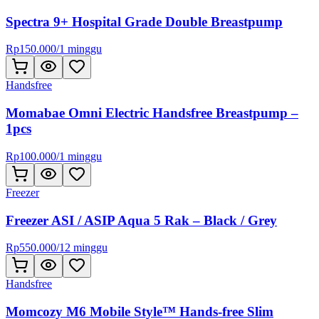
Spectra 9+ Hospital Grade Double Breastpump
Rp
150.000
/
1 minggu
Handsfree
Momabae Omni Electric Handsfree Breastpump –
1pcs
Rp
100.000
/
1 minggu
Freezer
Freezer ASI / ASIP Aqua 5 Rak – Black / Grey
Rp
550.000
/
12 minggu
Handsfree
Momcozy M6 Mobile Style™ Hands-free Slim