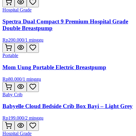
Hospital Grade
Spectra Dual Compact 9 Premium Hospital Grade
Double Breastpump
Rp
200.000
/
1 minggu
Portable
Mom Uung Portable Electric Breastpump
Rp
80.000
/
1 minggu
Baby Crib
Babyelle Cloud Bedside Crib Box Bayi – Light Grey
Rp
199.000
/
2 minggu
Hospital Grade