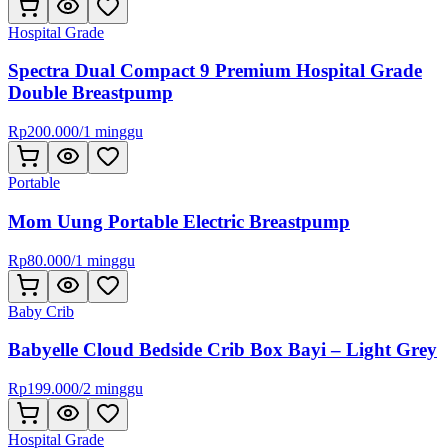
Hospital Grade
Spectra Dual Compact 9 Premium Hospital Grade
Double Breastpump
Rp
200.000
/
1 minggu
Portable
Mom Uung Portable Electric Breastpump
Rp
80.000
/
1 minggu
Baby Crib
Babyelle Cloud Bedside Crib Box Bayi – Light Grey
Rp
199.000
/
2 minggu
Hospital Grade