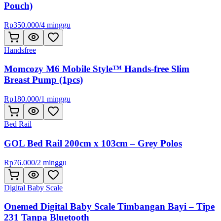
Pouch)
Rp
350.000
/
4 minggu
Handsfree
Momcozy M6 Mobile Style™ Hands-free Slim
Breast Pump (1pcs)
Rp
180.000
/
1 minggu
Bed Rail
GOL Bed Rail 200cm x 103cm – Grey Polos
Rp
76.000
/
2 minggu
Digital Baby Scale
Onemed Digital Baby Scale Timbangan Bayi – Tipe
231 Tanpa Bluetooth