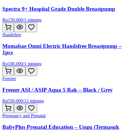
Spectra 9+ Hospital Grade Double Breastpump
Rp
150.000
/
1 minggu
Handsfree
Momabae Omni Electric Handsfree Breastpump –
1pcs
Rp
100.000
/
1 minggu
Freezer
Freezer ASI / ASIP Aqua 5 Rak – Black / Grey
Rp
550.000
/
12 minggu
Pregnancy and Prenatal
BabyPlus Prenatal Education – Ungu (Termasuk