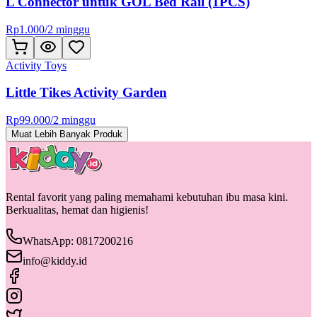
L Connector untuk GOL Bed Rail (1PCS)
Rp
1.000
/
2 minggu
Activity Toys
Little Tikes Activity Garden
Rp
99.000
/
2 minggu
Muat Lebih Banyak Produk
Rental favorit yang paling memahami kebutuhan ibu masa kini.
Berkualitas, hemat dan higienis!
WhatsApp: 0817200216
info@kiddy.id