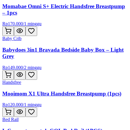
Momabae Omni S+ Electric Handsfree Breastpump
– 1pcs
Rp
170.000
/
1 minggu
Baby Crib
Babydoes 3in1 Bravada Bedside Baby Box – Light
Grey
Rp
149.000
/
2 minggu
Handsfree
Mooimom X1 Ultra Handsfree Breastpump (1pcs)
Rp
120.000
/
1 minggu
Bed Rail