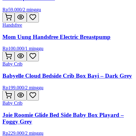
Rp
59.000
/
2 minggu
Handsfree
Mom Uung Handsfree Electric Breastpump
Rp
100.000
/
1 minggu
Baby Crib
Babyelle Cloud Bedside Crib Box Bayi – Dark Grey
Rp
199.000
/
2 minggu
Baby Crib
Joie Roomie Glide Bed Side Baby Box Playard –
Foggy Grey
Rp
229.000
/
2 minggu