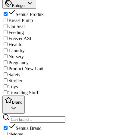
Kategori
Semua Produk
Breast Pump
Car Seat
Feeding
Freezer ASI
Health
Laundry
Nursery
Pregnancy
Product New Unit
Safety
Stroller
Toys
Travelling Stuff
Brand
Semua Brand
4Moms