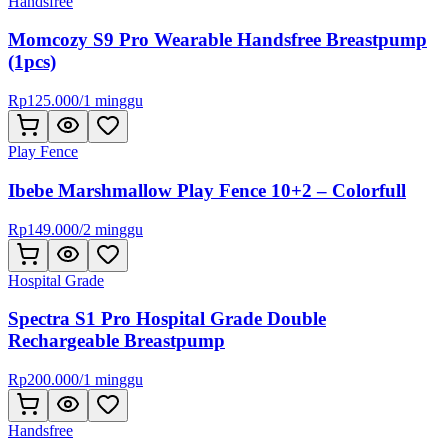
Handsfree
Momcozy S9 Pro Wearable Handsfree Breastpump
(1pcs)
Rp
125.000
/
1 minggu
Play Fence
Ibebe Marshmallow Play Fence 10+2 – Colorfull
Rp
149.000
/
2 minggu
Hospital Grade
Spectra S1 Pro Hospital Grade Double
Rechargeable Breastpump
Rp
200.000
/
1 minggu
Handsfree