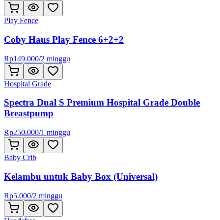
Play Fence
Coby Haus Play Fence 6+2+2
Rp
149.000
/
2 minggu
Hospital Grade
Spectra Dual S Premium Hospital Grade Double
Breastpump
Rp
250.000
/
1 minggu
Baby Crib
Kelambu untuk Baby Box (Universal)
Rp
5.000
/
2 minggu