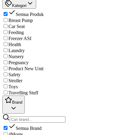
Kategori
Semua Produk
Breast Pump
Car Seat
Feeding
Freezer ASI
Health
Laundry
Nursery
Pregnancy
Product New Unit
Safety
Stroller
Toys
Travelling Stuff
Brand
Semua Brand
4Moms