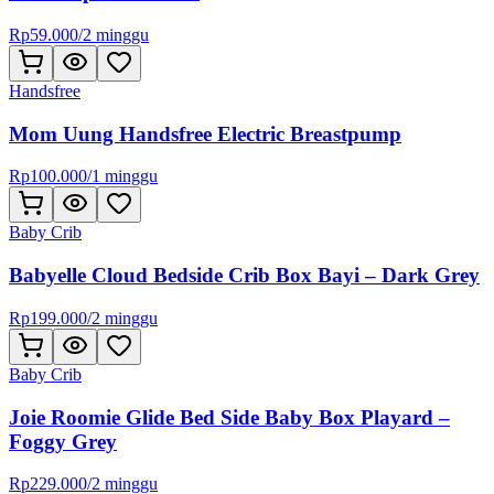
Rp
59.000
/
2 minggu
Handsfree
Mom Uung Handsfree Electric Breastpump
Rp
100.000
/
1 minggu
Baby Crib
Babyelle Cloud Bedside Crib Box Bayi – Dark Grey
Rp
199.000
/
2 minggu
Baby Crib
Joie Roomie Glide Bed Side Baby Box Playard –
Foggy Grey
Rp
229.000
/
2 minggu