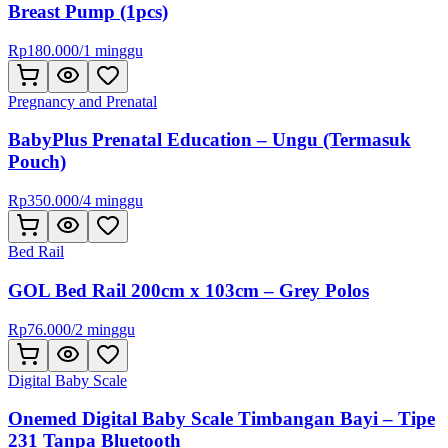
Breast Pump (1pcs)
Rp
180.000
/
1 minggu
Pregnancy and Prenatal
BabyPlus Prenatal Education – Ungu (Termasuk
Pouch)
Rp
350.000
/
4 minggu
Bed Rail
GOL Bed Rail 200cm x 103cm – Grey Polos
Rp
76.000
/
2 minggu
Digital Baby Scale
Onemed Digital Baby Scale Timbangan Bayi – Tipe
231 Tanpa Bluetooth