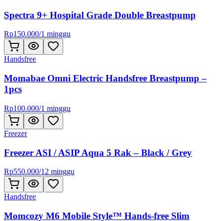
Spectra 9+ Hospital Grade Double Breastpump
Rp
150.000
/
1 minggu
Handsfree
Momabae Omni Electric Handsfree Breastpump –
1pcs
Rp
100.000
/
1 minggu
Freezer
Freezer ASI / ASIP Aqua 5 Rak – Black / Grey
Rp
550.000
/
12 minggu
Handsfree
Momcozy M6 Mobile Style™ Hands-free Slim