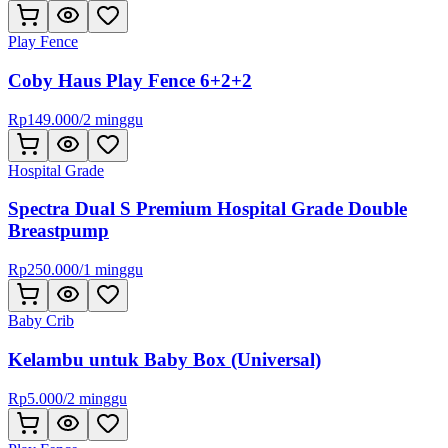
Play Fence
Coby Haus Play Fence 6+2+2
Rp
149.000
/
2 minggu
Hospital Grade
Spectra Dual S Premium Hospital Grade Double
Breastpump
Rp
250.000
/
1 minggu
Baby Crib
Kelambu untuk Baby Box (Universal)
Rp
5.000
/
2 minggu