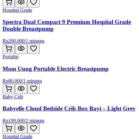
Hospital Grade
Spectra Dual Compact 9 Premium Hospital Grade
Double Breastpump
Rp
200.000
/
1 minggu
Portable
Mom Uung Portable Electric Breastpump
Rp
80.000
/
1 minggu
Baby Crib
Babyelle Cloud Bedside Crib Box Bayi – Light Grey
Rp
199.000
/
2 minggu
Hospital Grade