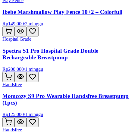
Play Fence
Ibebe Marshmallow Play Fence 10+2 – Colorfull
Rp
149.000
/
2 minggu
Hospital Grade
Spectra S1 Pro Hospital Grade Double
Rechargeable Breastpump
Rp
200.000
/
1 minggu
Handsfree
Momcozy S9 Pro Wearable Handsfree Breastpump
(1pcs)
Rp
125.000
/
1 minggu
Handsfree