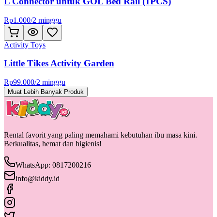
L Connector untuk GOL Bed Rail (1PCS)
Rp
1.000
/
2 minggu
Activity Toys
Little Tikes Activity Garden
Rp
99.000
/
2 minggu
Muat Lebih Banyak Produk
Rental favorit yang paling memahami kebutuhan ibu masa kini.
Berkualitas, hemat dan higienis!
WhatsApp: 0817200216
info@kiddy.id