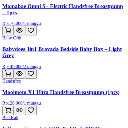
Momabae Omni S+ Electric Handsfree Breastpump
– 1pcs
Rp
170.000
/
1 minggu
Baby Crib
Babydoes 3in1 Bravada Bedside Baby Box – Light
Grey
Rp
149.000
/
2 minggu
Handsfree
Mooimom X1 Ultra Handsfree Breastpump (1pcs)
Rp
120.000
/
1 minggu
Bed Rail