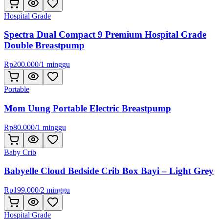
Hospital Grade
Spectra Dual Compact 9 Premium Hospital Grade
Double Breastpump
Rp
200.000
/
1 minggu
Portable
Mom Uung Portable Electric Breastpump
Rp
80.000
/
1 minggu
Baby Crib
Babyelle Cloud Bedside Crib Box Bayi – Light Grey
Rp
199.000
/
2 minggu
Hospital Grade