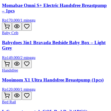
Momabae Omni S+ Electric Handsfree Breastpump
– 1pcs
Rp
170.000
/
1 minggu
Baby Crib
Babydoes 3in1 Bravada Bedside Baby Box – Light
Grey
Rp
149.000
/
2 minggu
Handsfree
Mooimom X1 Ultra Handsfree Breastpump (1pcs)
Rp
120.000
/
1 minggu
Bed Rail