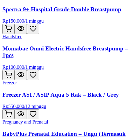
Spectra 9+ Hospital Grade Double Breastpump
Rp
150.000
/
1 minggu
Handsfree
Momabae Omni Electric Handsfree Breastpump –
1pcs
Rp
100.000
/
1 minggu
Freezer
Freezer ASI / ASIP Aqua 5 Rak – Black / Grey
Rp
550.000
/
12 minggu
Pregnancy and Prenatal
BabyPlus Prenatal Education – Ungu (Termasuk