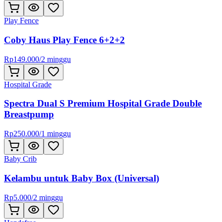
Play Fence
Coby Haus Play Fence 6+2+2
Rp
149.000
/
2 minggu
Hospital Grade
Spectra Dual S Premium Hospital Grade Double
Breastpump
Rp
250.000
/
1 minggu
Baby Crib
Kelambu untuk Baby Box (Universal)
Rp
5.000
/
2 minggu