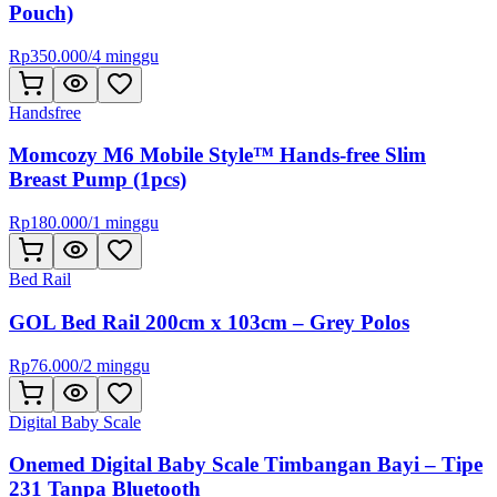
Pouch)
Rp
350.000
/
4 minggu
Handsfree
Momcozy M6 Mobile Style™ Hands-free Slim
Breast Pump (1pcs)
Rp
180.000
/
1 minggu
Bed Rail
GOL Bed Rail 200cm x 103cm – Grey Polos
Rp
76.000
/
2 minggu
Digital Baby Scale
Onemed Digital Baby Scale Timbangan Bayi – Tipe
231 Tanpa Bluetooth