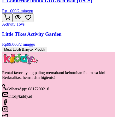
L Connector untuk GOL Bed Rail (1PCS)
Rp
1.000
/
2 minggu
Activity Toys
Little Tikes Activity Garden
Rp
99.000
/
2 minggu
Muat Lebih Banyak Produk
Rental favorit yang paling memahami kebutuhan ibu masa kini.
Berkualitas, hemat dan higienis!
WhatsApp: 0817200216
info@kiddy.id