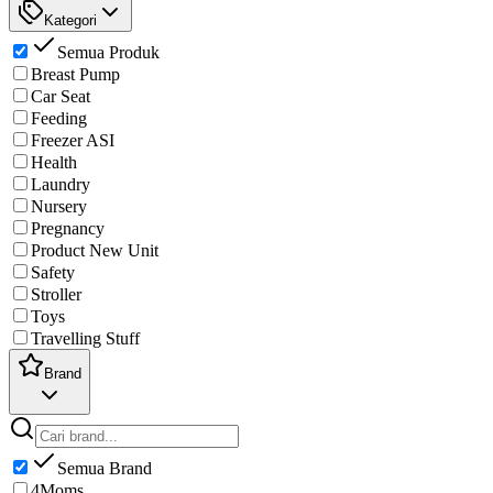
Kategori
Semua Produk
Breast Pump
Car Seat
Feeding
Freezer ASI
Health
Laundry
Nursery
Pregnancy
Product New Unit
Safety
Stroller
Toys
Travelling Stuff
Brand
Semua Brand
4Moms