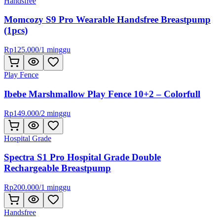
Handsfree
Momcozy S9 Pro Wearable Handsfree Breastpump
(1pcs)
Rp
125.000
/
1 minggu
Play Fence
Ibebe Marshmallow Play Fence 10+2 – Colorfull
Rp
149.000
/
2 minggu
Hospital Grade
Spectra S1 Pro Hospital Grade Double
Rechargeable Breastpump
Rp
200.000
/
1 minggu
Handsfree