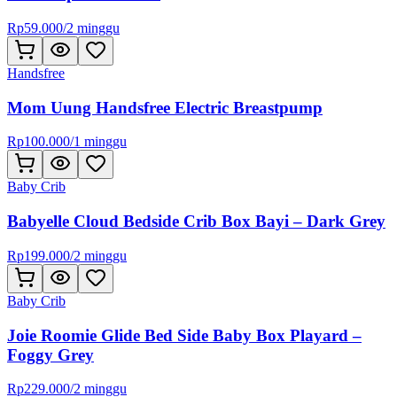
Rp
59.000
/
2 minggu
Handsfree
Mom Uung Handsfree Electric Breastpump
Rp
100.000
/
1 minggu
Baby Crib
Babyelle Cloud Bedside Crib Box Bayi – Dark Grey
Rp
199.000
/
2 minggu
Baby Crib
Joie Roomie Glide Bed Side Baby Box Playard –
Foggy Grey
Rp
229.000
/
2 minggu