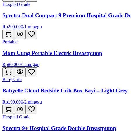
Hospital Grade
Spectra Dual Compact 9 Premium Hospital Grade D
Rp
200.000
/
1 minggu
Portable
Mom Uung Portable Electric Breastpump
Rp
80.000
/
1 minggu
Baby Crib
Babyelle Cloud Bedside Crib Box Bayi – Light Grey
Rp
199.000
/
2 minggu
Hospital Grade
Spectra 9+ Hospital Grade Double Breastpump