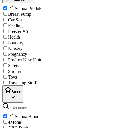
Kategori
Semua Produk
Breast Pump
Car Seat
Feeding
Freezer ASI
Health
Laundry
Nursery
Pregnancy
Product New Unit
Safety
Stroller
Toys
Travelling Stuff
Brand
Semua Brand
4Moms
ABC Design