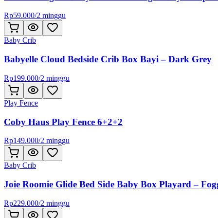
Rp
59.000
/
2 minggu
Baby Crib
Babyelle Cloud Bedside Crib Box Bayi – Dark Grey
Rp
199.000
/
2 minggu
Play Fence
Coby Haus Play Fence 6+2+2
Rp
149.000
/
2 minggu
Baby Crib
Joie Roomie Glide Bed Side Baby Box Playard – Fo
Rp
229.000
/
2 minggu