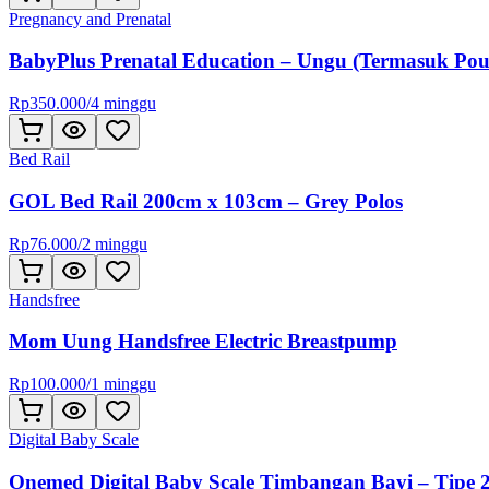
Pregnancy and Prenatal
BabyPlus Prenatal Education – Ungu (Termasuk Pou
Rp
350.000
/
4 minggu
Bed Rail
GOL Bed Rail 200cm x 103cm – Grey Polos
Rp
76.000
/
2 minggu
Handsfree
Mom Uung Handsfree Electric Breastpump
Rp
100.000
/
1 minggu
Digital Baby Scale
Onemed Digital Baby Scale Timbangan Bayi – Tipe 