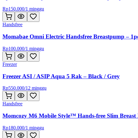
Rp
150.000
/
1 minggu
Handsfree
Momabae Omni Electric Handsfree Breastpump – 1p
Rp
100.000
/
1 minggu
Freezer
Freezer ASI / ASIP Aqua 5 Rak – Black / Grey
Rp
550.000
/
12 minggu
Handsfree
Momcozy M6 Mobile Style™ Hands-free Slim Breast
Rp
180.000
/
1 minggu