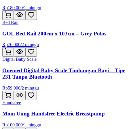
Rp
180.000
/
1 minggu
Bed Rail
GOL Bed Rail 200cm x 103cm – Grey Polos
Rp
76.000
/
2 minggu
Digital Baby Scale
Onemed Digital Baby Scale Timbangan Bayi – Tipe
231 Tanpa Bluetooth
Rp
59.000
/
2 minggu
Handsfree
Mom Uung Handsfree Electric Breastpump
Rp
100.000
/
1 minggu