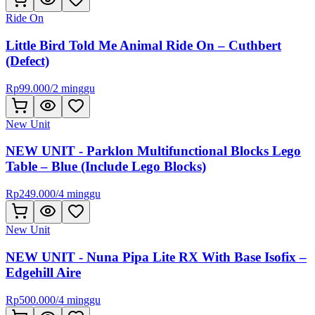
Ride On
Little Bird Told Me Animal Ride On – Cuthbert
(Defect)
Rp
99.000
/
2 minggu
New Unit
NEW UNIT - Parklon Multifunctional Blocks Lego
Table – Blue (Include Lego Blocks)
Rp
249.000
/
4 minggu
New Unit
NEW UNIT - Nuna Pipa Lite RX With Base Isofix –
Edgehill Aire
Rp
500.000
/
4 minggu