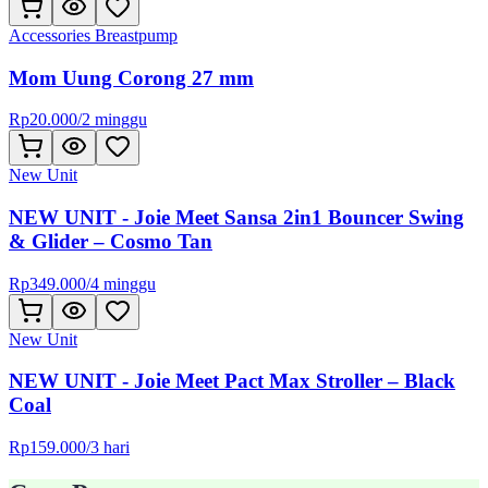
Accessories Breastpump
Mom Uung Corong 27 mm
Rp
20.000
/
2 minggu
New Unit
NEW UNIT - Joie Meet Sansa 2in1 Bouncer Swing
& Glider – Cosmo Tan
Rp
349.000
/
4 minggu
New Unit
NEW UNIT - Joie Meet Pact Max Stroller – Black
Coal
Rp
159.000
/
3 hari