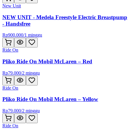
New Unit
NEW UNIT - Medela Freestyle Electric Breastpump
- Handsfree
Rp
900.000
/
1 minggu
Ride On
Pliko Ride On Mobil McLaren – Red
Rp
79.000
/
2 minggu
Ride On
Pliko Ride On Mobil McLaren – Yellow
Rp
79.000
/
2 minggu
Ride On