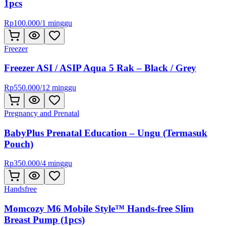
1pcs
Rp
100.000
/
1 minggu
Freezer
Freezer ASI / ASIP Aqua 5 Rak – Black / Grey
Rp
550.000
/
12 minggu
Pregnancy and Prenatal
BabyPlus Prenatal Education – Ungu (Termasuk
Pouch)
Rp
350.000
/
4 minggu
Handsfree
Momcozy M6 Mobile Style™ Hands-free Slim
Breast Pump (1pcs)