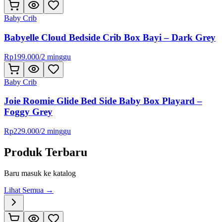
Baby Crib
Babyelle Cloud Bedside Crib Box Bayi – Dark Grey
Rp
199.000
/
2 minggu
Baby Crib
Joie Roomie Glide Bed Side Baby Box Playard –
Foggy Grey
Rp
229.000
/
2 minggu
Produk Terbaru
Baru masuk ke katalog
Lihat Semua →