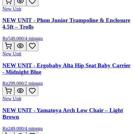
New Unit
NEW UNIT - Plum Junior Trampoline & Enclosure
4.5ft – Trolls
Rp
549.000
/
4 minggu
New Unit
NEW UNIT - Ergobaby Alta Hip Seat Baby Carrier
- Midnight Blue
Rp
299.000
/
2 minggu
New Unit
NEW UNIT - Yamatoya Arch Low Chair – Light
Brown
Rp
249.000
/
4 minggu