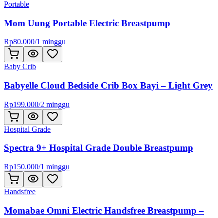
Portable
Mom Uung Portable Electric Breastpump
Rp
80.000
/
1 minggu
Baby Crib
Babyelle Cloud Bedside Crib Box Bayi – Light Grey
Rp
199.000
/
2 minggu
Hospital Grade
Spectra 9+ Hospital Grade Double Breastpump
Rp
150.000
/
1 minggu
Handsfree
Momabae Omni Electric Handsfree Breastpump –