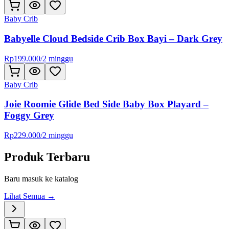
Baby Crib
Babyelle Cloud Bedside Crib Box Bayi – Dark Grey
Rp
199.000
/
2 minggu
Baby Crib
Joie Roomie Glide Bed Side Baby Box Playard –
Foggy Grey
Rp
229.000
/
2 minggu
Produk Terbaru
Baru masuk ke katalog
Lihat Semua →