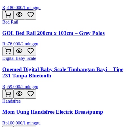
Rp
180.000
/
1 minggu
Bed Rail
GOL Bed Rail 200cm x 103cm – Grey Polos
Rp
76.000
/
2 minggu
Digital Baby Scale
Onemed Digital Baby Scale Timbangan Bayi – Tipe
231 Tanpa Bluetooth
Rp
59.000
/
2 minggu
Handsfree
Mom Uung Handsfree Electric Breastpump
Rp
100.000
/
1 minggu