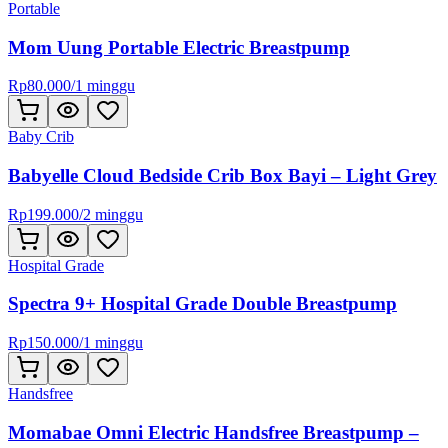
Portable
Mom Uung Portable Electric Breastpump
Rp
80.000
/
1 minggu
Baby Crib
Babyelle Cloud Bedside Crib Box Bayi – Light Grey
Rp
199.000
/
2 minggu
Hospital Grade
Spectra 9+ Hospital Grade Double Breastpump
Rp
150.000
/
1 minggu
Handsfree
Momabae Omni Electric Handsfree Breastpump –