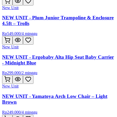
New Unit
NEW UNIT - Plum Junior Trampoline & Enclosure
4.5ft – Trolls
Rp
549.000
/
4 minggu
New Unit
NEW UNIT - Ergobaby Alta Hip Seat Baby Carrier
- Midnight Blue
Rp
299.000
/
2 minggu
New Unit
NEW UNIT - Yamatoya Arch Low Chair – Light
Brown
Rp
249.000
/
4 minggu