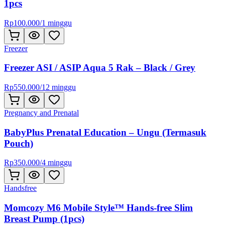
1pcs
Rp
100.000
/
1 minggu
Freezer
Freezer ASI / ASIP Aqua 5 Rak – Black / Grey
Rp
550.000
/
12 minggu
Pregnancy and Prenatal
BabyPlus Prenatal Education – Ungu (Termasuk
Pouch)
Rp
350.000
/
4 minggu
Handsfree
Momcozy M6 Mobile Style™ Hands-free Slim
Breast Pump (1pcs)