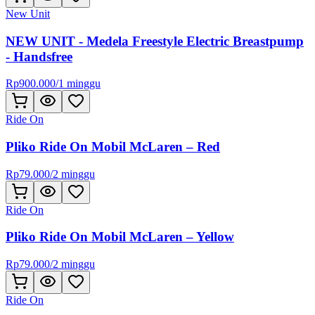
New Unit
NEW UNIT - Medela Freestyle Electric Breastpump
- Handsfree
Rp
900.000
/
1 minggu
Ride On
Pliko Ride On Mobil McLaren – Red
Rp
79.000
/
2 minggu
Ride On
Pliko Ride On Mobil McLaren – Yellow
Rp
79.000
/
2 minggu
Ride On