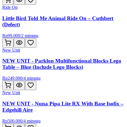
Ride On
Little Bird Told Me Animal Ride On – Cuthbert
(Defect)
Rp
99.000
/
2 minggu
New Unit
NEW UNIT - Parklon Multifunctional Blocks Lego
Table – Blue (Include Lego Blocks)
Rp
249.000
/
4 minggu
New Unit
NEW UNIT - Nuna Pipa Lite RX With Base Isofix –
Edgehill Aire
Rp
500.000
/
4 minggu