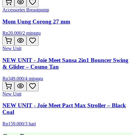
Accessories Breastpump
Mom Uung Corong 27 mm
Rp
20.000
/
2 minggu
New Unit
NEW UNIT - Joie Meet Sansa 2in1 Bouncer Swing
& Glider – Cosmo Tan
Rp
349.000
/
4 minggu
New Unit
NEW UNIT - Joie Meet Pact Max Stroller – Black
Coal
Rp
159.000
/
3 hari