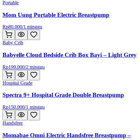
Portable
Mom Uung Portable Electric Breastpump
Rp
80.000
/
1 minggu
Baby Crib
Babyelle Cloud Bedside Crib Box Bayi – Light Grey
Rp
199.000
/
2 minggu
Hospital Grade
Spectra 9+ Hospital Grade Double Breastpump
Rp
150.000
/
1 minggu
Handsfree
Momabae Omni Electric Handsfree Breastpump –