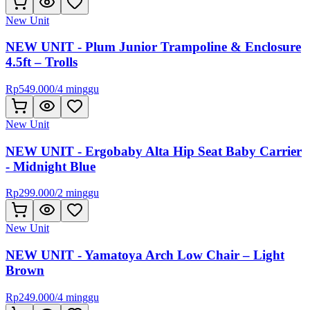
New Unit
NEW UNIT - Plum Junior Trampoline & Enclosure
4.5ft – Trolls
Rp
549.000
/
4 minggu
New Unit
NEW UNIT - Ergobaby Alta Hip Seat Baby Carrier
- Midnight Blue
Rp
299.000
/
2 minggu
New Unit
NEW UNIT - Yamatoya Arch Low Chair – Light
Brown
Rp
249.000
/
4 minggu