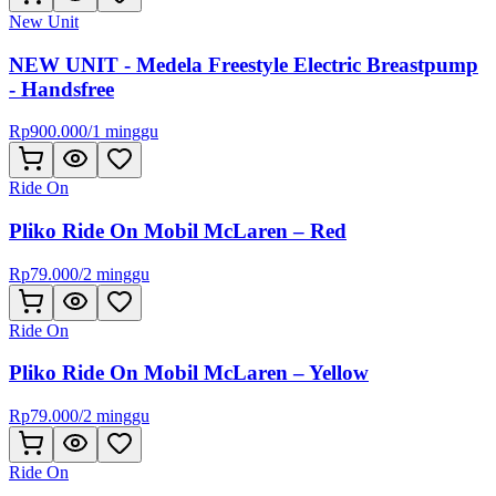
New Unit
NEW UNIT - Medela Freestyle Electric Breastpump
- Handsfree
Rp
900.000
/
1 minggu
Ride On
Pliko Ride On Mobil McLaren – Red
Rp
79.000
/
2 minggu
Ride On
Pliko Ride On Mobil McLaren – Yellow
Rp
79.000
/
2 minggu
Ride On