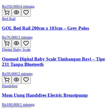
Rp
350.000
/
4 minggu
Bed Rail
GOL Bed Rail 200cm x 103cm – Grey Polos
Rp
76.000
/
2 minggu
Digital Baby Scale
Onemed Digital Baby Scale Timbangan Bayi – Tipe
231 Tanpa Bluetooth
Rp
59.000
/
2 minggu
Handsfree
Mom Uung Handsfree Electric Breastpump
Rp
100.000
/
1 minggu