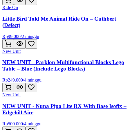
Ride On
Little Bird Told Me Animal Ride On – Cuthbert
(Defect)
Rp
99.000
/
2 minggu
New Unit
NEW UNIT - Parklon Multifunctional Blocks Lego
Table – Blue (Include Lego Blocks)
Rp
249.000
/
4 minggu
New Unit
NEW UNIT - Nuna Pipa Lite RX With Base Isofix –
Edgehill Aire
Rp
500.000
/
4 minggu