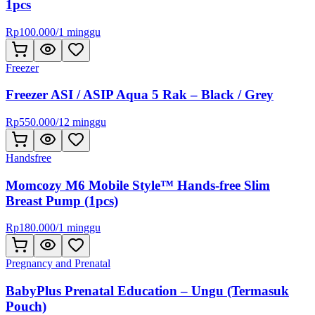
1pcs
Rp
100.000
/
1 minggu
Freezer
Freezer ASI / ASIP Aqua 5 Rak – Black / Grey
Rp
550.000
/
12 minggu
Handsfree
Momcozy M6 Mobile Style™ Hands-free Slim
Breast Pump (1pcs)
Rp
180.000
/
1 minggu
Pregnancy and Prenatal
BabyPlus Prenatal Education – Ungu (Termasuk
Pouch)