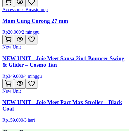
Accessories Breastpump
Mom Uung Corong 27 mm
Rp
20.000
/
2 minggu
New Unit
NEW UNIT - Joie Meet Sansa 2in1 Bouncer Swing
& Glider – Cosmo Tan
Rp
349.000
/
4 minggu
New Unit
NEW UNIT - Joie Meet Pact Max Stroller – Black
Coal
Rp
159.000
/
3 hari