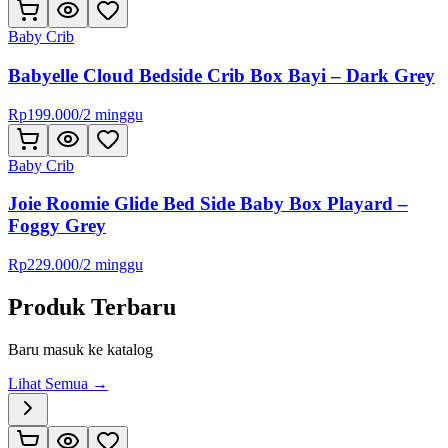
Baby Crib
Babyelle Cloud Bedside Crib Box Bayi – Dark Grey
Rp
199.000
/
2 minggu
Baby Crib
Joie Roomie Glide Bed Side Baby Box Playard –
Foggy Grey
Rp
229.000
/
2 minggu
Produk Terbaru
Baru masuk ke katalog
Lihat Semua →