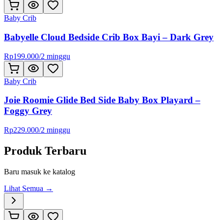
Baby Crib
Babyelle Cloud Bedside Crib Box Bayi – Dark Grey
Rp
199.000
/
2 minggu
Baby Crib
Joie Roomie Glide Bed Side Baby Box Playard –
Foggy Grey
Rp
229.000
/
2 minggu
Produk Terbaru
Baru masuk ke katalog
Lihat Semua →