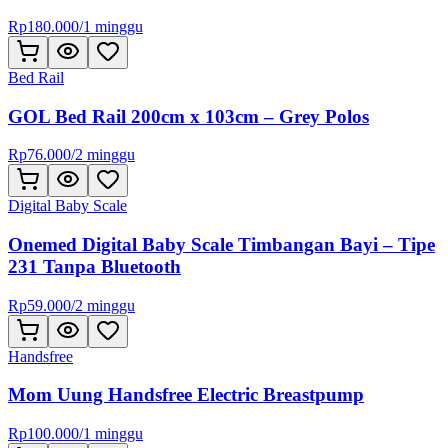
Rp
180.000
/
1 minggu
Bed Rail
GOL Bed Rail 200cm x 103cm – Grey Polos
Rp
76.000
/
2 minggu
Digital Baby Scale
Onemed Digital Baby Scale Timbangan Bayi – Tipe
231 Tanpa Bluetooth
Rp
59.000
/
2 minggu
Handsfree
Mom Uung Handsfree Electric Breastpump
Rp
100.000
/
1 minggu