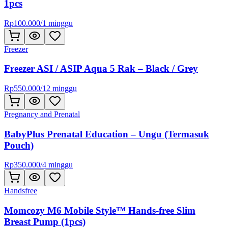
1pcs
Rp
100.000
/
1 minggu
Freezer
Freezer ASI / ASIP Aqua 5 Rak – Black / Grey
Rp
550.000
/
12 minggu
Pregnancy and Prenatal
BabyPlus Prenatal Education – Ungu (Termasuk
Pouch)
Rp
350.000
/
4 minggu
Handsfree
Momcozy M6 Mobile Style™ Hands-free Slim
Breast Pump (1pcs)