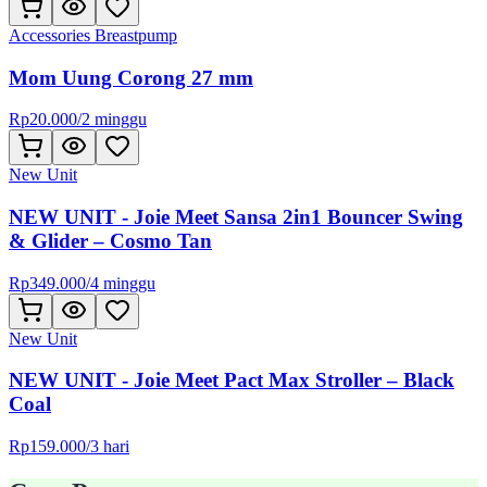
Accessories Breastpump
Mom Uung Corong 27 mm
Rp
20.000
/
2 minggu
New Unit
NEW UNIT - Joie Meet Sansa 2in1 Bouncer Swing
& Glider – Cosmo Tan
Rp
349.000
/
4 minggu
New Unit
NEW UNIT - Joie Meet Pact Max Stroller – Black
Coal
Rp
159.000
/
3 hari