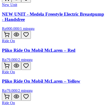
New Unit
NEW UNIT - Medela Freestyle Electric Breastpump
- Handsfree
Rp
900.000
/
1 minggu
Ride On
Pliko Ride On Mobil McLaren – Red
Rp
79.000
/
2 minggu
Ride On
Pliko Ride On Mobil McLaren – Yellow
Rp
79.000
/
2 minggu
Ride On