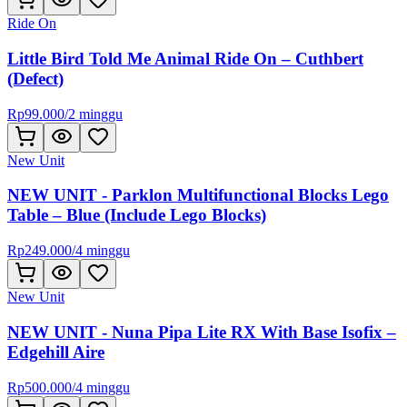
Ride On
Little Bird Told Me Animal Ride On – Cuthbert
(Defect)
Rp
99.000
/
2 minggu
New Unit
NEW UNIT - Parklon Multifunctional Blocks Lego
Table – Blue (Include Lego Blocks)
Rp
249.000
/
4 minggu
New Unit
NEW UNIT - Nuna Pipa Lite RX With Base Isofix –
Edgehill Aire
Rp
500.000
/
4 minggu