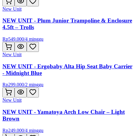
New Unit
NEW UNIT - Plum Junior Trampoline & Enclosure
4.5ft – Trolls
Rp
549.000
/
4 minggu
New Unit
NEW UNIT - Ergobaby Alta Hip Seat Baby Carrier
- Midnight Blue
Rp
299.000
/
2 minggu
New Unit
NEW UNIT - Yamatoya Arch Low Chair – Light
Brown
Rp
249.000
/
4 minggu