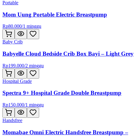
Portable
Mom Uung Portable Electric Breastpump
Rp
80.000
/
1 minggu
Baby Crib
Babyelle Cloud Bedside Crib Box Bayi – Light Grey
Rp
199.000
/
2 minggu
Hospital Grade
Spectra 9+ Hospital Grade Double Breastpump
Rp
150.000
/
1 minggu
Handsfree
Momabae Omni Electric Handsfree Breastpump –