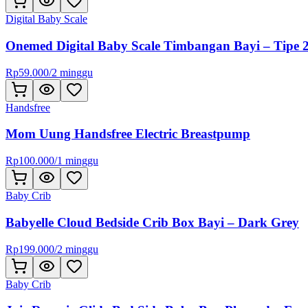
Digital Baby Scale
Onemed Digital Baby Scale Timbangan Bayi – Tipe 
Rp
59.000
/
2 minggu
Handsfree
Mom Uung Handsfree Electric Breastpump
Rp
100.000
/
1 minggu
Baby Crib
Babyelle Cloud Bedside Crib Box Bayi – Dark Grey
Rp
199.000
/
2 minggu
Baby Crib