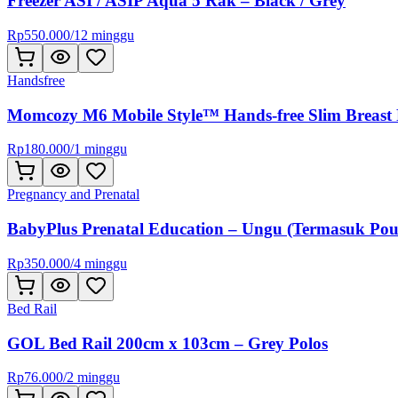
Freezer ASI / ASIP Aqua 5 Rak – Black / Grey
Rp
550.000
/
12 minggu
Handsfree
Momcozy M6 Mobile Style™ Hands-free Slim Breast
Rp
180.000
/
1 minggu
Pregnancy and Prenatal
BabyPlus Prenatal Education – Ungu (Termasuk Pou
Rp
350.000
/
4 minggu
Bed Rail
GOL Bed Rail 200cm x 103cm – Grey Polos
Rp
76.000
/
2 minggu