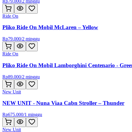
Rp
79.000
/
2 minggu
Ride On
Pliko Ride On Mobil McLaren – Yellow
Rp
79.000
/
2 minggu
Ride On
Pliko Ride On Mobil Lamborghini Centenario - Gree
Rp
89.000
/
2 minggu
New Unit
NEW UNIT - Nuna Viaa Cabn Stroller – Thunder
Rp
675.000
/
1 minggu
New Unit