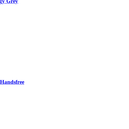
ggy Grey
 Handsfree