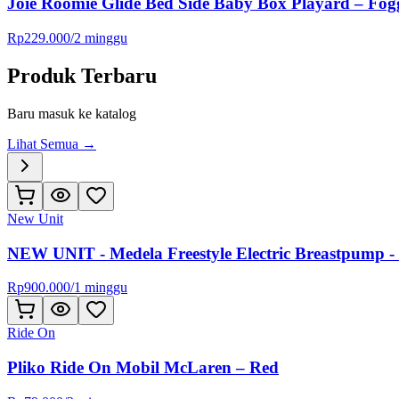
Joie Roomie Glide Bed Side Baby Box Playard – Fo
Rp
229.000
/
2 minggu
Produk Terbaru
Baru masuk ke katalog
Lihat Semua →
New Unit
NEW UNIT - Medela Freestyle Electric Breastpump -
Rp
900.000
/
1 minggu
Ride On
Pliko Ride On Mobil McLaren – Red