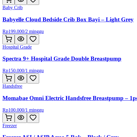
Baby Crib
Babyelle Cloud Bedside Crib Box Bayi – Light Grey
Rp
199.000
/
2 minggu
Hospital Grade
Spectra 9+ Hospital Grade Double Breastpump
Rp
150.000
/
1 minggu
Handsfree
Momabae Omni Electric Handsfree Breastpump – 1p
Rp
100.000
/
1 minggu
Freezer