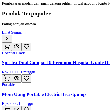
Pembayaran mudah dan aman dengan pilihan virtual account, Kartu
Produk Terpopuler
Paling banyak disewa
Lihat Semua →
Hospital Grade
Spectra Dual Compact 9 Premium Hospital Grade D
Rp
200.000
/
1 minggu
Portable
Mom Uung Portable Electric Breastpump
Rp
80.000
/
1 minggu