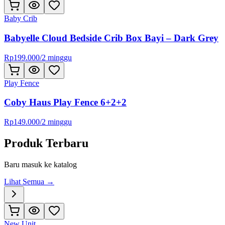
Baby Crib
Babyelle Cloud Bedside Crib Box Bayi – Dark Grey
Rp
199.000
/
2 minggu
Play Fence
Coby Haus Play Fence 6+2+2
Rp
149.000
/
2 minggu
Produk Terbaru
Baru masuk ke katalog
Lihat Semua →
New Unit