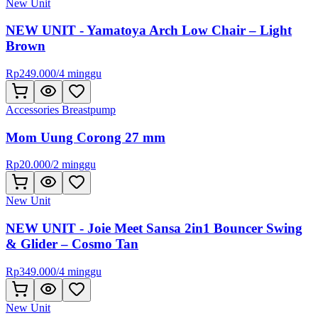
New Unit
NEW UNIT - Yamatoya Arch Low Chair – Light
Brown
Rp
249.000
/
4 minggu
Accessories Breastpump
Mom Uung Corong 27 mm
Rp
20.000
/
2 minggu
New Unit
NEW UNIT - Joie Meet Sansa 2in1 Bouncer Swing
& Glider – Cosmo Tan
Rp
349.000
/
4 minggu
New Unit