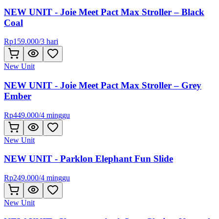
NEW UNIT - Joie Meet Pact Max Stroller – Black
Coal
Rp
159.000
/
3 hari
New Unit
NEW UNIT - Joie Meet Pact Max Stroller – Grey
Ember
Rp
449.000
/
4 minggu
New Unit
NEW UNIT - Parklon Elephant Fun Slide
Rp
249.000
/
4 minggu
New Unit