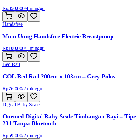
Rp
350.000
/
4 minggu
Handsfree
Mom Uung Handsfree Electric Breastpump
Rp
100.000
/
1 minggu
Bed Rail
GOL Bed Rail 200cm x 103cm – Grey Polos
Rp
76.000
/
2 minggu
Digital Baby Scale
Onemed Digital Baby Scale Timbangan Bayi – Tipe
231 Tanpa Bluetooth
Rp
59.000
/
2 minggu