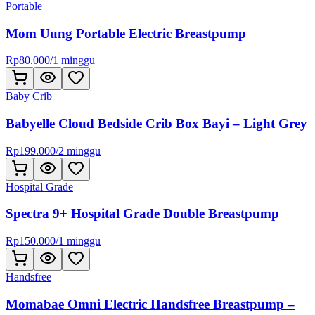
Portable
Mom Uung Portable Electric Breastpump
Rp
80.000
/
1 minggu
Baby Crib
Babyelle Cloud Bedside Crib Box Bayi – Light Grey
Rp
199.000
/
2 minggu
Hospital Grade
Spectra 9+ Hospital Grade Double Breastpump
Rp
150.000
/
1 minggu
Handsfree
Momabae Omni Electric Handsfree Breastpump –