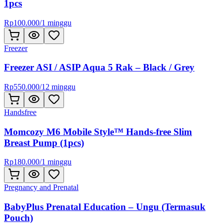
1pcs
Rp
100.000
/
1 minggu
Freezer
Freezer ASI / ASIP Aqua 5 Rak – Black / Grey
Rp
550.000
/
12 minggu
Handsfree
Momcozy M6 Mobile Style™ Hands-free Slim
Breast Pump (1pcs)
Rp
180.000
/
1 minggu
Pregnancy and Prenatal
BabyPlus Prenatal Education – Ungu (Termasuk
Pouch)