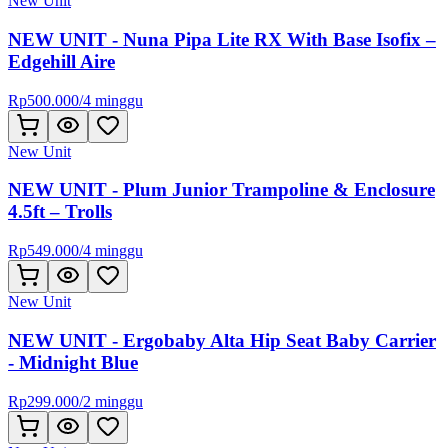
New Unit
NEW UNIT - Nuna Pipa Lite RX With Base Isofix –
Edgehill Aire
Rp
500.000
/
4 minggu
New Unit
NEW UNIT - Plum Junior Trampoline & Enclosure
4.5ft – Trolls
Rp
549.000
/
4 minggu
New Unit
NEW UNIT - Ergobaby Alta Hip Seat Baby Carrier
- Midnight Blue
Rp
299.000
/
2 minggu