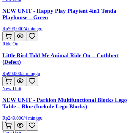
NEW UNIT - Happy Play Playtent 4in1 Tenda
Playhouse – Green
Rp
599.000
/
4 minggu
Ride On
Little Bird Told Me Animal Ride On – Cuthbert
(Defect)
Rp
99.000
/
2 minggu
New Unit
NEW UNIT - Parklon Multifunctional Blocks Lego
Table – Blue (Include Lego Blocks)
Rp
249.000
/
4 minggu