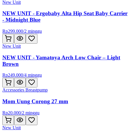
New Unit
NEW UNIT - Ergobaby Alta Hip Seat Baby Carrier
- Midnight Blue
Rp
299.000
/
2 minggu
New Unit
NEW UNIT - Yamatoya Arch Low Chair – Light
Brown
Rp
249.000
/
4 minggu
Accessories Breastpump
Mom Uung Corong 27 mm
Rp
20.000
/
2 minggu
New Unit