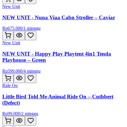
New Unit
NEW UNIT - Nuna Viaa Cabn Stroller – Caviar
Rp
675.000
/
1 minggu
New Unit
NEW UNIT - Happy Play Playtent 4in1 Tenda
Playhouse – Green
Rp
599.000
/
4 minggu
Ride On
Little Bird Told Me Animal Ride On – Cuthbert
(Defect)
Rp
99.000
/
2 minggu