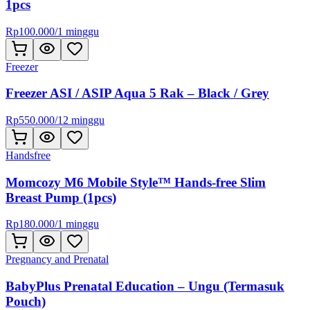
1pcs
Rp
100.000
/
1 minggu
Freezer
Freezer ASI / ASIP Aqua 5 Rak – Black / Grey
Rp
550.000
/
12 minggu
Handsfree
Momcozy M6 Mobile Style™ Hands-free Slim
Breast Pump (1pcs)
Rp
180.000
/
1 minggu
Pregnancy and Prenatal
BabyPlus Prenatal Education – Ungu (Termasuk
Pouch)