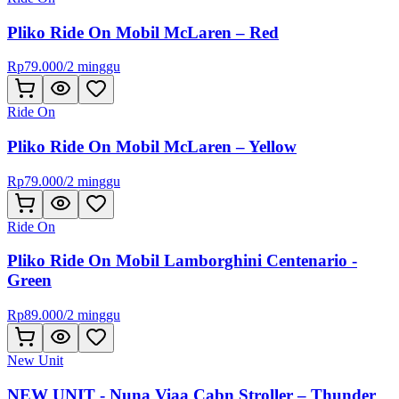
Pliko Ride On Mobil McLaren – Red
Rp
79.000
/
2 minggu
Ride On
Pliko Ride On Mobil McLaren – Yellow
Rp
79.000
/
2 minggu
Ride On
Pliko Ride On Mobil Lamborghini Centenario -
Green
Rp
89.000
/
2 minggu
New Unit
NEW UNIT - Nuna Viaa Cabn Stroller – Thunder