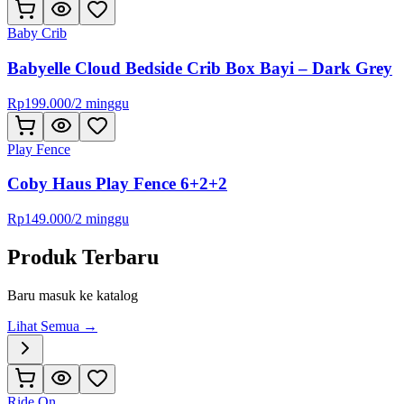
Baby Crib
Babyelle Cloud Bedside Crib Box Bayi – Dark Grey
Rp
199.000
/
2 minggu
Play Fence
Coby Haus Play Fence 6+2+2
Rp
149.000
/
2 minggu
Produk Terbaru
Baru masuk ke katalog
Lihat Semua →
Ride On