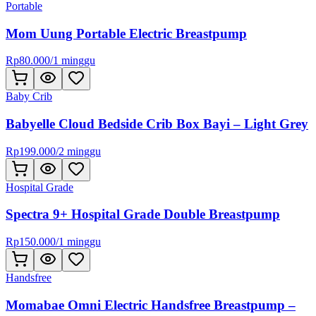
Portable
Mom Uung Portable Electric Breastpump
Rp
80.000
/
1 minggu
Baby Crib
Babyelle Cloud Bedside Crib Box Bayi – Light Grey
Rp
199.000
/
2 minggu
Hospital Grade
Spectra 9+ Hospital Grade Double Breastpump
Rp
150.000
/
1 minggu
Handsfree
Momabae Omni Electric Handsfree Breastpump –