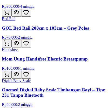
Rp
350.000
/
4 minggu
Bed Rail
GOL Bed Rail 200cm x 103cm – Grey Polos
Rp
76.000
/
2 minggu
Handsfree
Mom Uung Handsfree Electric Breastpump
Rp
100.000
/
1 minggu
Digital Baby Scale
Onemed Digital Baby Scale Timbangan Bayi – Tipe
231 Tanpa Bluetooth
Rp
59.000
/
2 minggu