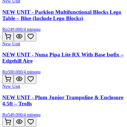
New Unit
NEW UNIT - Parklon Multifunctional Blocks Lego
Table – Blue (Include Lego Blocks)
Rp
249.000
/
4 minggu
New Unit
NEW UNIT - Nuna Pipa Lite RX With Base Isofix –
Edgehill Aire
Rp
500.000
/
4 minggu
New Unit
NEW UNIT - Plum Junior Trampoline & Enclosure
4.5ft – Trolls
Rp
549.000
/
4 minggu